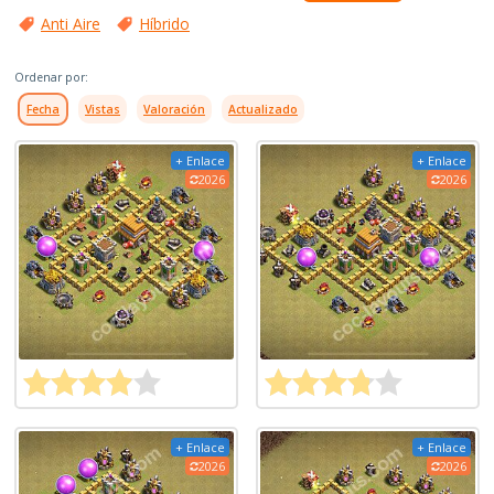
Anti Aire
Híbrido
Ordenar por:
Fecha
Vistas
Valoración
Actualizado
+ Enlace
+ Enlace
2026
2026
+ Enlace
+ Enlace
2026
2026