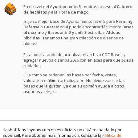
En el nivel del
Ayuntamiento 5
, tendrás acceso al
Caldero
de hechizos
y a la
Torre de mago
!
¡Elija su mejor base de Ayuntamiento nivel 5 para
Farming
,
Defensa
o
Guerra
! Aquí puede encontrar fácilmente
Bases
al máximo
y
Bases anti-2 y anti-3 estrellas
,
Aldeas
híbridas
. ¡Tenemos una gran colección de diseños de
aldeas!
Estamos tratando de actualizar el archivo COC Bases y
agregar nuevos diseños 2026 con enlaces para que pueda
copiarlos.
Elija cómo se ordenan las bases por fecha, vistas,
valoración o última actualización. No olvide valorar las
bases que le gusten, ya que su opinión ayuda a otros
usuarios a elegir.
clashofclans-layouts.com no es oficial y no está respaldado por
Supercell. Para obtener más información, consulte la
Política de