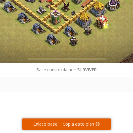
Base construida por:
SURVIVER
Enlace base | Copia este plan 😊