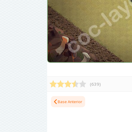
(
639
)
Base Anterior