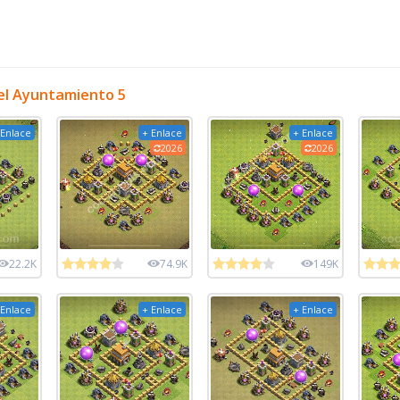
el Ayuntamiento 5
 Enlace
+ Enlace
+ Enlace
2026
2026
22.2K
74.9K
149K
 Enlace
+ Enlace
+ Enlace