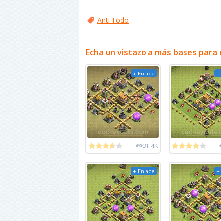
Anti Todo
Echa un vistazo a más bases para 
+ Enlace
+
31.4K
+ Enlace
+