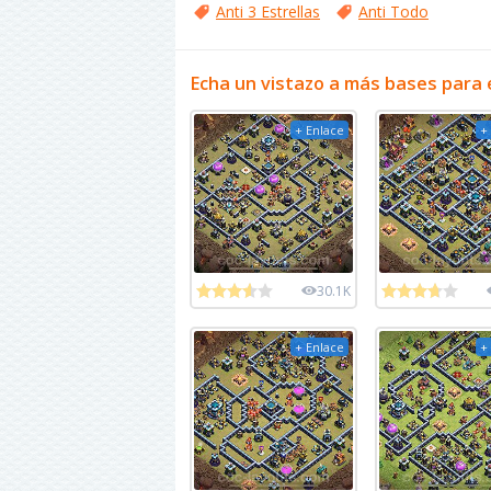
Anti 3 Estrellas
Anti Todo
Echa un vistazo a más bases para 
+ Enlace
+
30.1K
+ Enlace
+