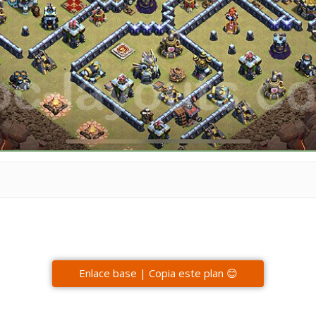
Enlace base | Copia este plan 😊