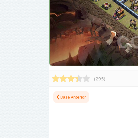
(
295
)
Base Anterior