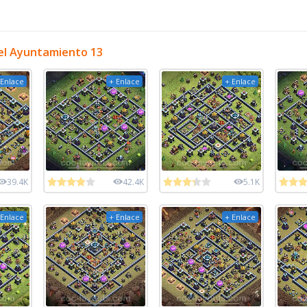
el Ayuntamiento 13
 Enlace
+ Enlace
+ Enlace
39.4K
42.4K
5.1K
 Enlace
+ Enlace
+ Enlace