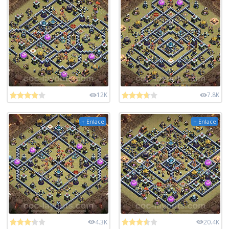
12K
7.8K
+ Enlace
+ Enlace
4.3K
20.4K