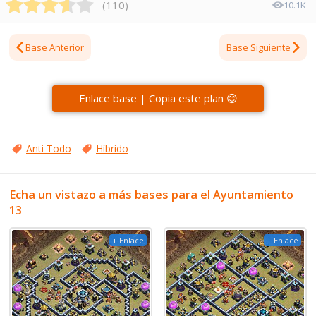
(
110
)
10.1K
Base Anterior
Base Siguiente
Enlace base | Copia este plan 😊
Anti Todo
Híbrido
Echa un vistazo a más bases para el Ayuntamiento
13
+ Enlace
+ Enlace