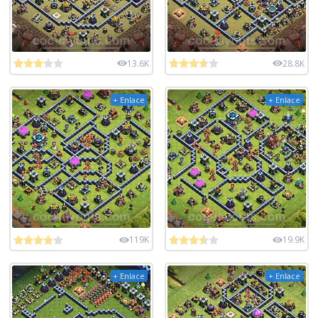
13.6K
28.8K
+ Enlace
+ Enlace
119K
19.9K
+ Enlace
+ Enlace