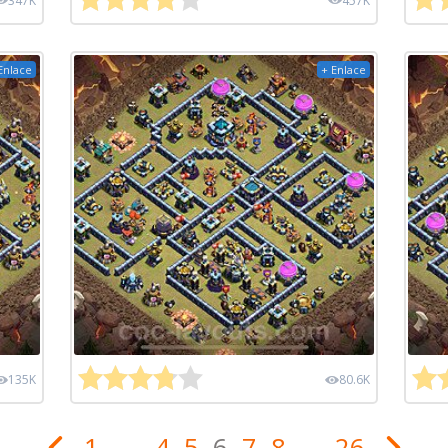
347K
457K
Enlace
+ Enlace
135K
80.6K
1
...
4
5
6
7
8
...
26