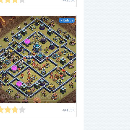
238K
+ Enlace
135K