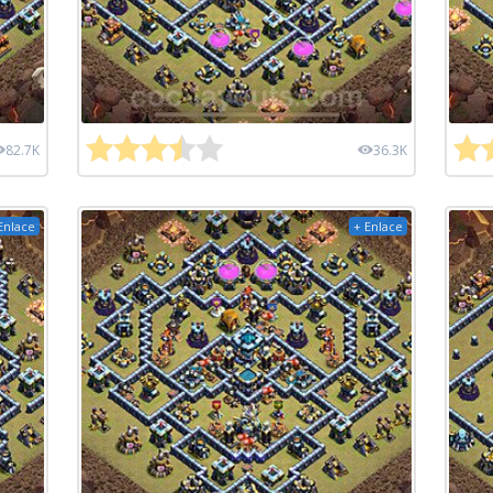
82.7K
36.3K
Enlace
+ Enlace