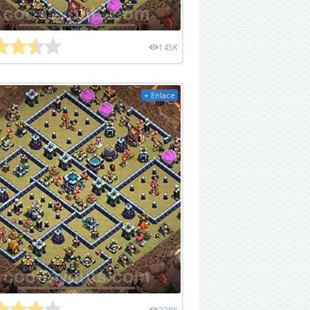
145K
+ Enlace