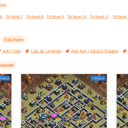
ctor
 6
TH Nivel 7
TH Nivel 8
TH Nivel 9
TH Nivel 10
TH Nivel 11
TH Nivel 
Troll / Funny
Anti Todo
Liga de Leyenda
Anti Aire / Electro Dragón
tualizado
Enlace
+ Enlace