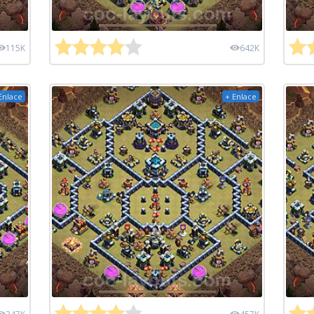
115K
642K
Enlace
+ Enlace