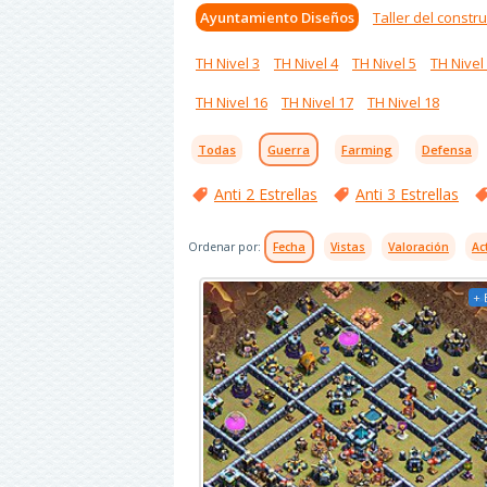
Ayuntamiento Diseños
Taller del constru
TH Nivel 3
TH Nivel 4
TH Nivel 5
TH Nivel
TH Nivel 16
TH Nivel 17
TH Nivel 18
Todas
Guerra
Farming
Defensa
Anti 2 Estrellas
Anti 3 Estrellas
Ordenar por:
Fecha
Vistas
Valoración
Ac
+ 