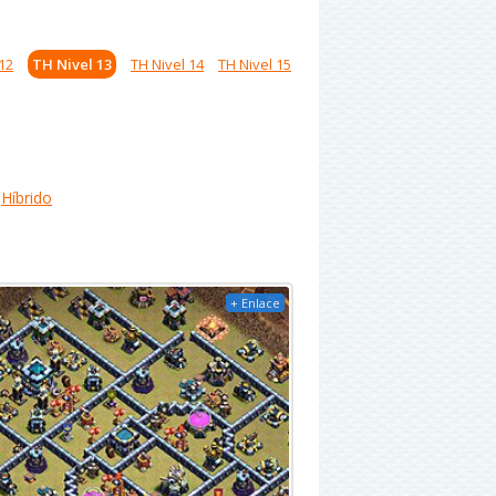
12
TH Nivel 13
TH Nivel 14
TH Nivel 15
Híbrido
+ Enlace