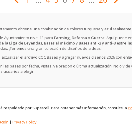
yuntamiento obtiene una combinación de colores turquesa y azul realmente b
 de Ayuntamiento nivel 13 para
Farming
,
Defensa
o
Guerra
! Aquí puede e
de la Liga de Leyendas
,
Bases al máximo
y
Bases anti-2 y anti-3 estrella
idas
. ¡Tenemos una gran colección de diseños de aldeas!
 actualizar el archivo COC Bases y agregar nuevos diseños 2026 con enla
n las bases por fecha, vistas, valoración o última actualización. No olvide
s usuarios a elegir.
stá respaldado por Supercell. Para obtener más información, consulte la
Po
ación
|
Privacy Policy