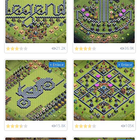
21.2K
36.9K
+ Enlace
+ Enlace
15.8K
105K