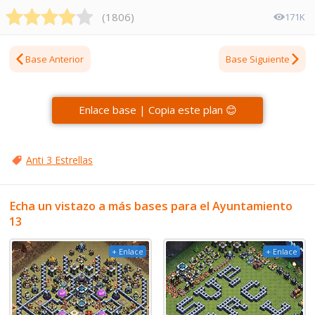
(
1806
)
171K
Base Anterior
Base Siguiente
Enlace base | Copia este plan 😊
Anti 3 Estrellas
Echa un vistazo a más bases para el Ayuntamiento
13
+ Enlace
+ Enlace