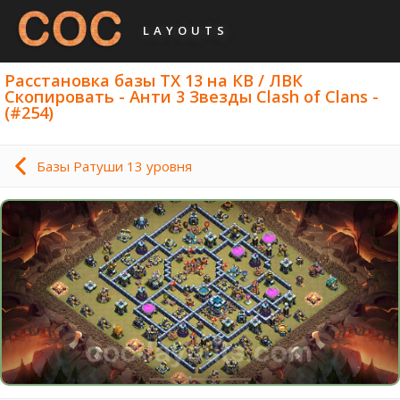
LAYOUTS
Расстановка базы ТХ 13 на КВ / ЛВК
Скопировать - Анти 3 Звезды Clash of Clans -
(#254)
Базы Ратуши 13 уровня