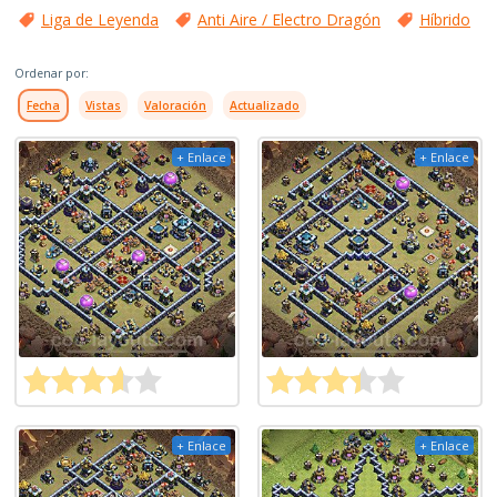
Liga de Leyenda
Anti Aire / Electro Dragón
Híbrido
Ordenar por:
Fecha
Vistas
Valoración
Actualizado
+ Enlace
+ Enlace
+ Enlace
+ Enlace