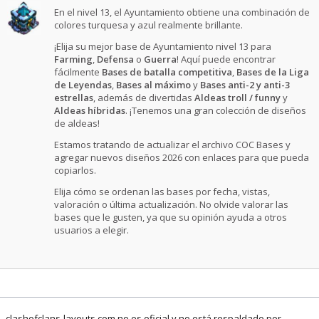
En el nivel 13, el Ayuntamiento obtiene una combinación de
colores turquesa y azul realmente brillante.
¡Elija su mejor base de Ayuntamiento nivel 13 para
Farming
,
Defensa
o
Guerra
! Aquí puede encontrar
fácilmente
Bases de batalla competitiva
,
Bases de la Liga
de Leyendas
,
Bases al máximo
y
Bases anti-2 y anti-3
estrellas
, además de divertidas
Aldeas troll / funny
y
Aldeas híbridas
. ¡Tenemos una gran colección de diseños
de aldeas!
Estamos tratando de actualizar el archivo COC Bases y
agregar nuevos diseños 2026 con enlaces para que pueda
copiarlos.
Elija cómo se ordenan las bases por fecha, vistas,
valoración o última actualización. No olvide valorar las
bases que le gusten, ya que su opinión ayuda a otros
usuarios a elegir.
clashofclans-layouts.com no es oficial y no está respaldado por