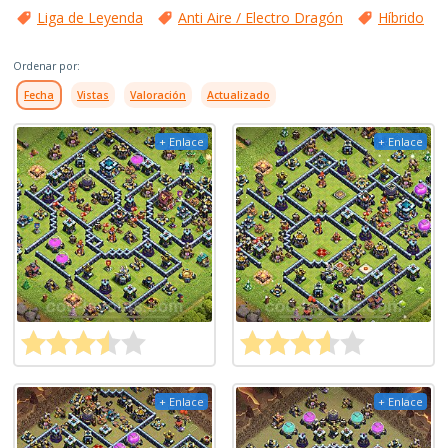
Liga de Leyenda
Anti Aire / Electro Dragón
Híbrido
Ordenar por:
Fecha
Vistas
Valoración
Actualizado
+ Enlace
+ Enlace
+ Enlace
+ Enlace