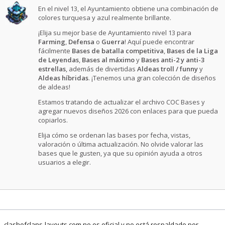
En el nivel 13, el Ayuntamiento obtiene una combinación de
colores turquesa y azul realmente brillante.
¡Elija su mejor base de Ayuntamiento nivel 13 para
Farming
,
Defensa
o
Guerra
! Aquí puede encontrar
fácilmente
Bases de batalla competitiva
,
Bases de la Liga
de Leyendas
,
Bases al máximo
y
Bases anti-2 y anti-3
estrellas
, además de divertidas
Aldeas troll / funny
y
Aldeas híbridas
. ¡Tenemos una gran colección de diseños
de aldeas!
Estamos tratando de actualizar el archivo COC Bases y
agregar nuevos diseños 2026 con enlaces para que pueda
copiarlos.
Elija cómo se ordenan las bases por fecha, vistas,
valoración o última actualización. No olvide valorar las
bases que le gusten, ya que su opinión ayuda a otros
usuarios a elegir.
clashofclans-layouts.com no es oficial y no está respaldado por