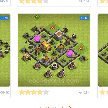
46.3K
216K
+ Link
+ Link
59.8K
128K