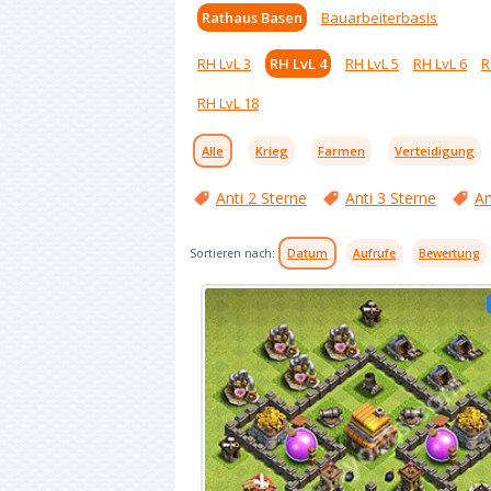
Rathaus Basen
Bauarbeiterbasis
RH LvL 3
RH LvL 4
RH LvL 5
RH LvL 6
R
RH LvL 18
Alle
Krieg
Farmen
Verteidigung
Anti 2 Sterne
Anti 3 Sterne
An
Sortieren nach:
Datum
Aufrufe
Bewertung