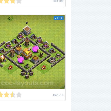
118K
+ Link
28.1K