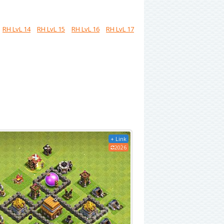
RH LvL 14
RH LvL 15
RH LvL 16
RH LvL 17
+ Link
2026