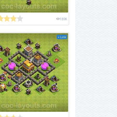
189K
+ Link