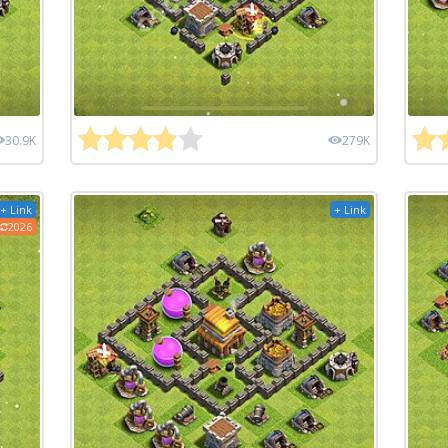
30.9K
279K
+ Link
+ Link
2026