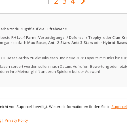
1
2
3
4
erhältst du Zugriff auf die
Luftabwehr
!
e beste RH LvL 4
Farm
-,
Verteidigungs- / Defense- / Trophy
- oder
Clan-Kri
m ganz einfach
Max-Bases
,
Anti-2-Stars
,
Anti-3-Stars
oder
Hybrid-Bases
COC Bases-Archiv zu aktualisieren und neue 2026 Layouts mit Links hinzuz
Basen sortiert werden sollen: nach Datum, Aufrufen, Bewertung oder letzte
denn Ihre Meinung hilft anderen Spielern bei der Auswahl.
d nicht von Supercell bewilligt. Weitere Informationen finden Sie in
Supercell
g
|
Privacy Policy