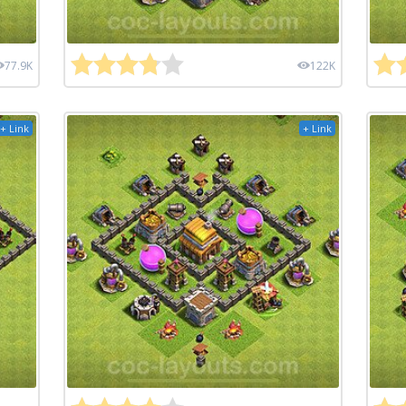
77.9K
122K
+ Link
+ Link