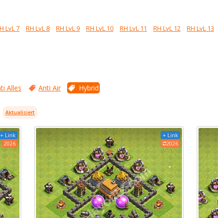
H LvL 7
RH LvL 8
RH LvL 9
RH LvL 10
RH LvL 11
RH LvL 12
RH LvL 13
ti Alles
Anti Air
Hybrid
Aktualisiert
+ Link
+ Link
2026
2026