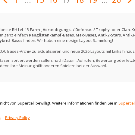
e beste RH LvL 15
Farm
-,
Verteidigungs- / Defense- / Trophy
- oder
Clan-Kr
m ganz einfach
Ranglistenkampf-Bases
,
Max-Bases
,
Anti-2-Stars
,
Anti-3
ybrid-Bases
finden. Wir haben eine riesige Layout-Sammlung!
COC Bases-Archiv zu aktualisieren und neue 2026 Layouts mit Links hinzuz
Basen sortiert werden sollen: nach Datum, Aufrufen, Bewertung oder letzte
denn Ihre Meinung hilft anderen Spielern bei der Auswahl.
d nicht von Supercell bewilligt. Weitere Informationen finden Sie in
Supercell
g
|
Privacy Policy