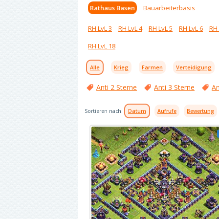
Rathaus Basen
Bauarbeiterbasis
RH LvL 3
RH LvL 4
RH LvL 5
RH LvL 6
RH 
RH LvL 18
Alle
Krieg
Farmen
Verteidigung
Anti 2 Sterne
Anti 3 Sterne
An
Sortieren nach:
Datum
Aufrufe
Bewertung