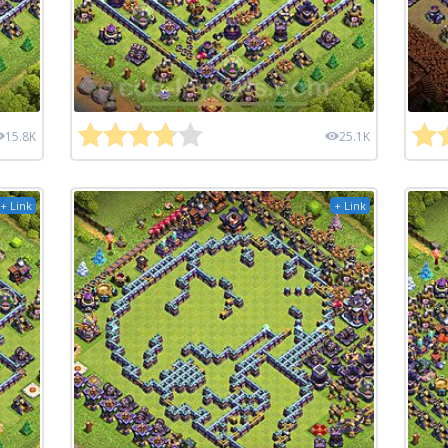
15.8K
25.1K
+ Link
+ Link