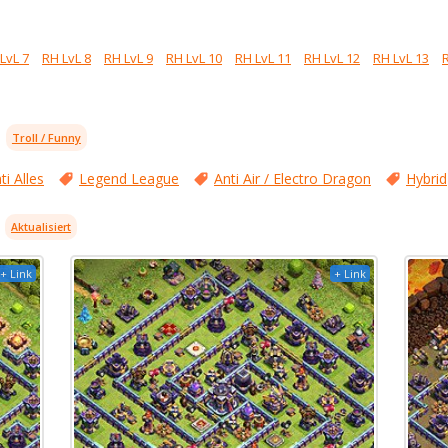
LvL 7
RH LvL 8
RH LvL 9
RH LvL 10
RH LvL 11
RH LvL 12
RH LvL 13
Troll / Funny
ti Alles
Legend League
Anti Air / Electro Dragon
Hybrid
Aktualisiert
+ Link
+ Link