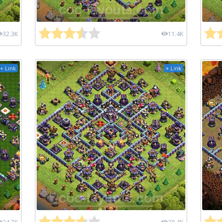
32.3K
11.4K
+ Link
+ Link