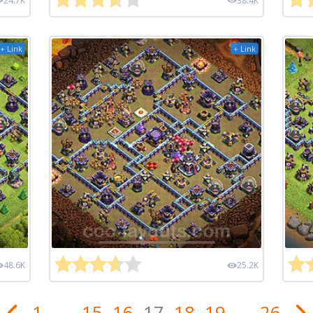
24.7K
38.4K
+ Link
+ Link
48.6K
25.2K
1
...
15
16
17
18
19
...
26