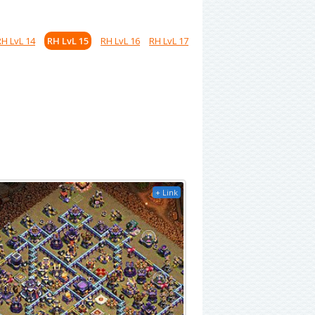
RH LvL 14
RH LvL 15
RH LvL 16
RH LvL 17
+ Link