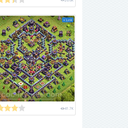
26.6K
+ Link
41.7K