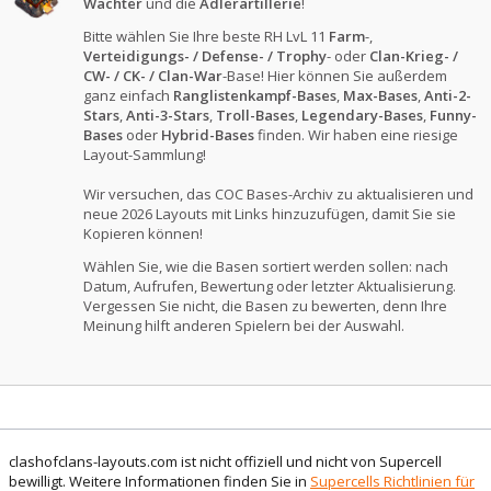
Wächter
und die
Adlerartillerie
!
Bitte wählen Sie Ihre beste RH LvL 11
Farm
-,
Verteidigungs- / Defense- / Trophy
- oder
Clan-Krieg- /
CW- / CK- / Clan-War
-Base! Hier können Sie außerdem
ganz einfach
Ranglistenkampf-Bases
,
Max-Bases
,
Anti-2-
Stars
,
Anti-3-Stars
,
Troll-Bases
,
Legendary-Bases
,
Funny-
Bases
oder
Hybrid-Bases
finden. Wir haben eine riesige
Layout-Sammlung!
Wir versuchen, das COC Bases-Archiv zu aktualisieren und
neue 2026 Layouts mit Links hinzuzufügen, damit Sie sie
Kopieren können!
Wählen Sie, wie die Basen sortiert werden sollen: nach
Datum, Aufrufen, Bewertung oder letzter Aktualisierung.
Vergessen Sie nicht, die Basen zu bewerten, denn Ihre
Meinung hilft anderen Spielern bei der Auswahl.
clashofclans-layouts.com ist nicht offiziell und nicht von Supercell
bewilligt. Weitere Informationen finden Sie in
Supercells Richtlinien für