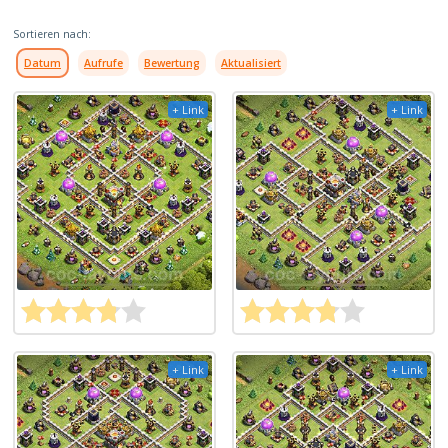
Sortieren nach:
Datum
Aufrufe
Bewertung
Aktualisiert
+ Link
+ Link
+ Link
+ Link