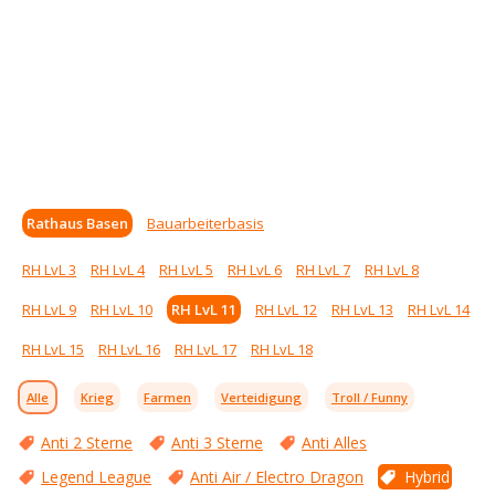
Rathaus Basen
Bauarbeiterbasis
RH LvL 3
RH LvL 4
RH LvL 5
RH LvL 6
RH LvL 7
RH LvL 8
RH LvL 9
RH LvL 10
RH LvL 11
RH LvL 12
RH LvL 13
RH LvL 14
RH LvL 15
RH LvL 16
RH LvL 17
RH LvL 18
Alle
Krieg
Farmen
Verteidigung
Troll / Funny
Anti 2 Sterne
Anti 3 Sterne
Anti Alles
Legend League
Anti Air / Electro Dragon
Hybrid