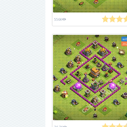
556K
wit
20