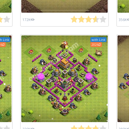
172K
356K
h Link
with Link
26
2026