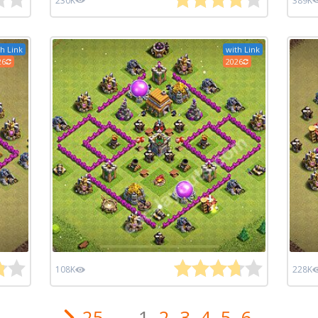
230K
389K
h Link
with Link
26
2026
108K
228K
25
...
1
2
3
4
5
6