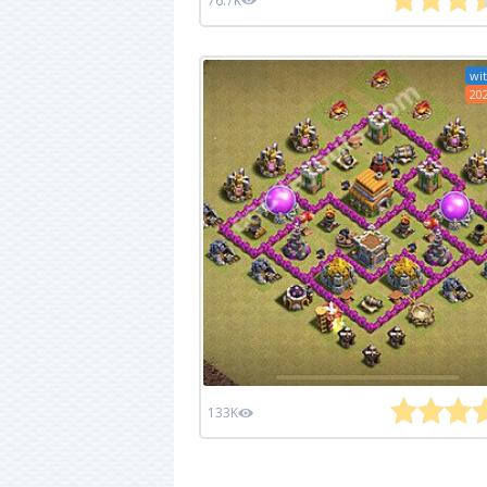
76.7K
wit
20
133K