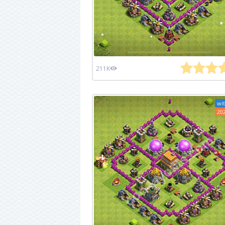
211K
wit
20