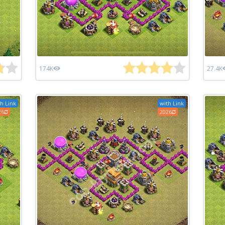
174K
27.4K
h Link
with Link
26
2026