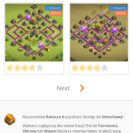
z linkiem
z linkiem
2026
2026
Next
Na poziomie
Ratusza 6
uzyskasz dostęp do
Dmuchawy
!
Wybierz najlepszą dla siebie bazę TH6 do
Farmienia
,
Obrony
lub
Wojen
! Możesz również łatwo znaleźć tutaj