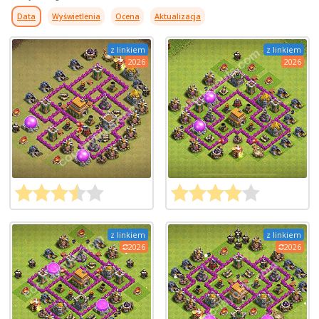
Data
Wyświetlenia
Ocena
Aktualizacja
z linkiem
z linkiem
2026
2026
z linkiem
z linkiem
2026
2026