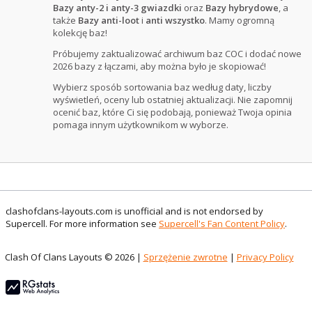
Bazy anty-2 i anty-3 gwiazdki
oraz
Bazy hybrydowe
, a
także
Bazy anti-loot
i
anti wszystko
. Mamy ogromną
kolekcję baz!
Próbujemy zaktualizować archiwum baz COC i dodać nowe
2026 bazy z łączami, aby można było je skopiować!
Wybierz sposób sortowania baz według daty, liczby
wyświetleń, oceny lub ostatniej aktualizacji. Nie zapomnij
ocenić baz, które Ci się podobają, ponieważ Twoja opinia
pomaga innym użytkownikom w wyborze.
clashofclans-layouts.com is unofficial and is not endorsed by
Supercell. For more information see
Supercell's Fan Content Policy
.
Clash Of Clans Layouts © 2026 |
Sprzężenie zwrotne
|
Privacy Policy