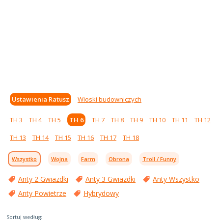
Ustawienia Ratusz
Wioski budowniczych
TH 3
TH 4
TH 5
TH 6
TH 7
TH 8
TH 9
TH 10
TH 11
TH 12
TH 13
TH 14
TH 15
TH 16
TH 17
TH 18
Wszystko
Wojna
Farm
Obrona
Troll / Funny
Anty 2 Gwiazdki
Anty 3 Gwiazdki
Anty Wszystko
Anty Powietrze
Hybrydowy
Sortuj według: