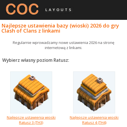
LAYOUTS
Najlepsze ustawienia bazy (wioski) 2026 do gry
Clash of Clans z linkami
Regularnie wprowadzamy nowe ustawienia 2026 na stronę
internetową z linkami.
Wybierz własny poziom Ratusz:
Najlepsze ustawienia wioski
Najlepsze ustawienia wioski
Ratusz 3 (TH3)
Ratusz 4 (TH4)