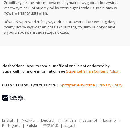
Zrobiliśmy stronę internetowa maksymalnie wygodną i korzystną,
wiec w tym celu pilnujemy odświeżenia gry i stale uzupełniamy w
nowe warianty ustawień.
Również wprowadziliśmy wygodne sortowanie baz według daty,
oceny, liczby wyświetleń oraz aktualizacji, co ułatwia dokonanie
wyboru i pozwala zaoszczędzić czas.
clashofclans-layouts.com is unofficial and is not endorsed by
Supercell. For more information see
Supercell's Fan Content Policy
.
Clash Of Clans Layouts © 2026 |
Sprzężenie zwrotne
|
Privacy Policy
English
|
Русский
|
Deutsch
|
Français
|
Español
|
Italiano
|
Português
|
Polski
|
中文简体
|
العربية