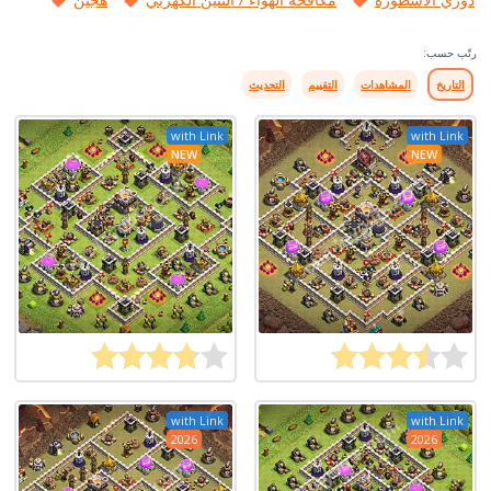
رتّب حسب:
التاريخ
المشاهدات
التقييم
التحديث
with Link
with Link
NEW
NEW
with Link
with Link
2026
2026