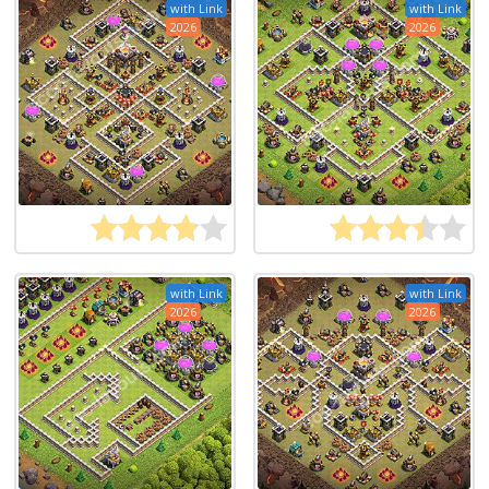
with Link
with Link
2026
2026
with Link
with Link
2026
2026