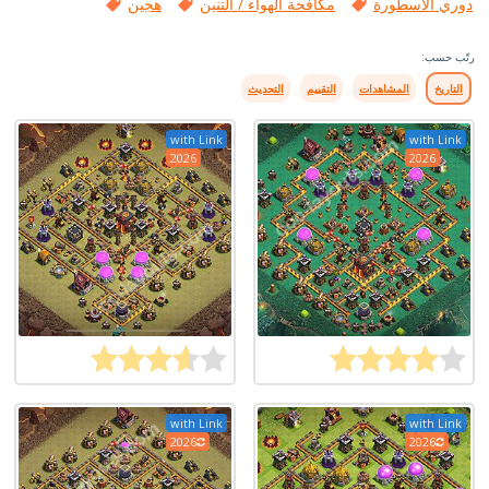
دوري الأسطورة
مكافحة الهواء / التنين
هجين
رتّب حسب:
التاريخ
المشاهدات
التقييم
التحديث
with Link
with Link
2026
2026
with Link
with Link
2026
2026