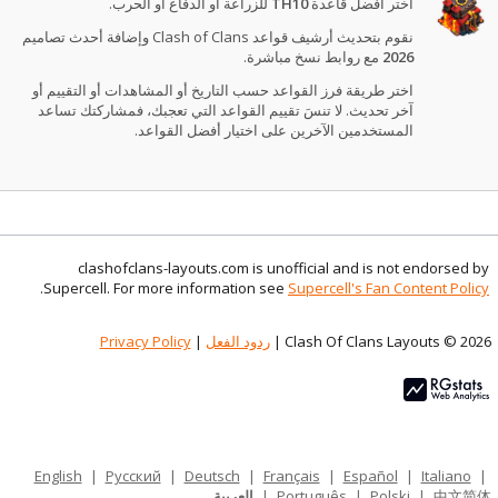
اختر أفضل قاعدة
TH10
للزراعة أو الدفاع أو الحرب.
نقوم بتحديث أرشيف قواعد Clash of Clans وإضافة أحدث تصاميم
2026
مع روابط نسخ مباشرة.
اختر طريقة فرز القواعد حسب التاريخ أو المشاهدات أو التقييم أو
آخر تحديث. لا تنسَ تقييم القواعد التي تعجبك، فمشاركتك تساعد
المستخدمين الآخرين على اختيار أفضل القواعد.
clashofclans-layouts.com is unofficial and is not endorsed by
.
Supercell. For more information see
Supercell's Fan Content Policy
Clash Of Clans Layouts © 2026 |
ردود الفعل
|
Privacy Policy
English
|
Русский
|
Deutsch
|
Français
|
Español
|
Italiano
|
中文简体
|
Polski
|
Português
|
العربية