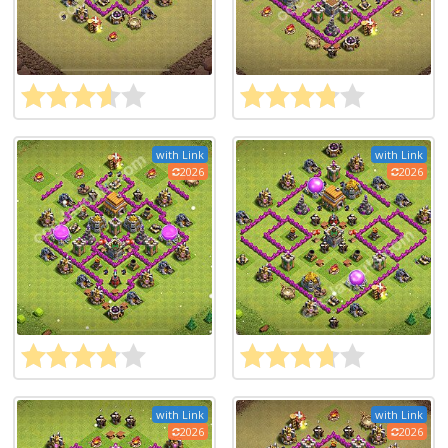
with Link
with Link
2026
2026
with Link
with Link
2026
2026