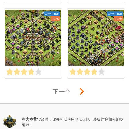
with Link
with Link
2026
2026
下一个
在
大本营17
级时，你将可以使用地狱火炮、终极炸弹和火焰喷
射器！