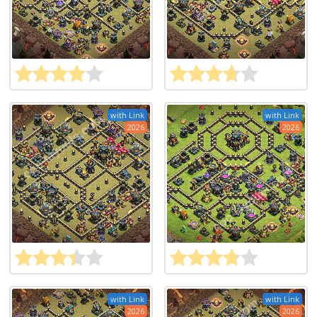
with Link
with Link
2026
2026
with Link
with Link
2026
2026