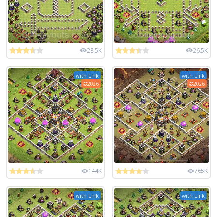
28.5K
26.5K
with Link
with Link
2026
2026
144K
765K
with Link
with Link