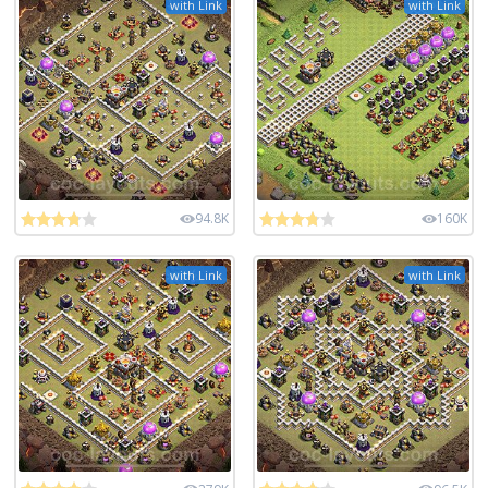
with Link
with Link
94.8K
160K
with Link
with Link