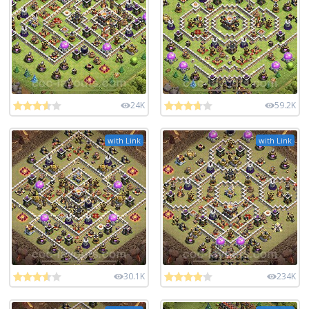
24K
59.2K
with Link
with Link
30.1K
234K