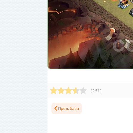
(
261
)
Пред. база