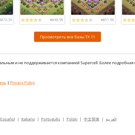
76.3K
48.9K
51.8K
Просмотреть все базы ТХ 11
циальным и не поддерживается компанией Supercell. Более подробна
язь
|
Privacy Policy
Español
|
Italiano
|
Português
|
Polski
|
中文简体
|
العربية