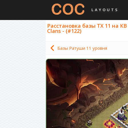
LAYOUTS
Расстановка базы ТХ 11 на КВ
Clans - (#122)
Базы Ратуши 11 уровня