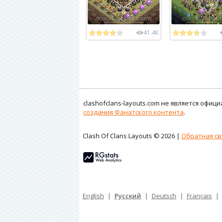
41.4K
clashofclans-layouts.com не является офи
создания Фанатского контента
.
Clash Of Clans Layouts © 2026 |
Обратная св
English
|
Русский
|
Deutsch
|
Français
|