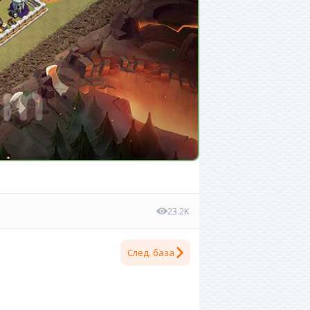
23.2K
След. база