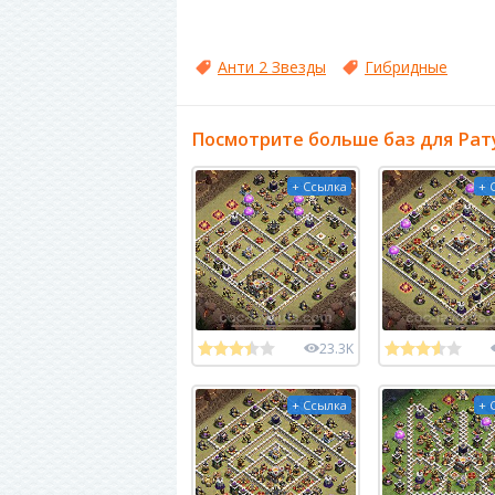
Анти 2 Звезды
Гибридные
Посмотрите больше баз для Рат
+ Ссылка
+ 
23.3K
+ Ссылка
+ 