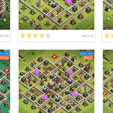
169K
50.1K
h Link
with Link
2026
2026