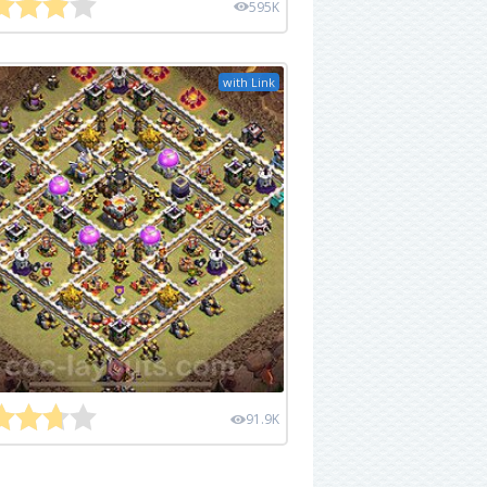
595K
with Link
91.9K