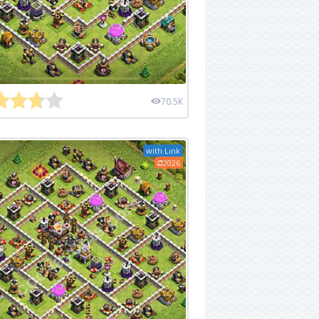
70.5K
with Link
2026