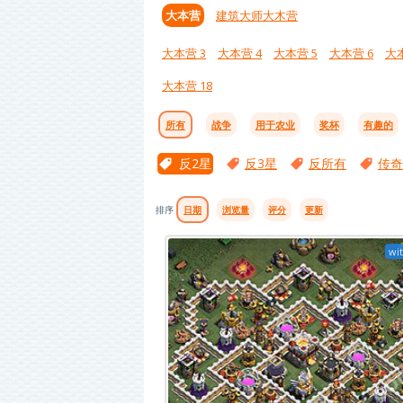
大本营
建筑大师大木营
大本营 3
大本营 4
大本营 5
大本营 6
大本
大本营 18
所有
战争
用于农业
奖杯
有趣的
反2星
反3星
反所有
传奇
排序
日期
浏览量
评分
更新
wit