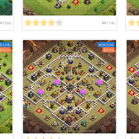
788K
174K
h Link
with Link
2026
2026