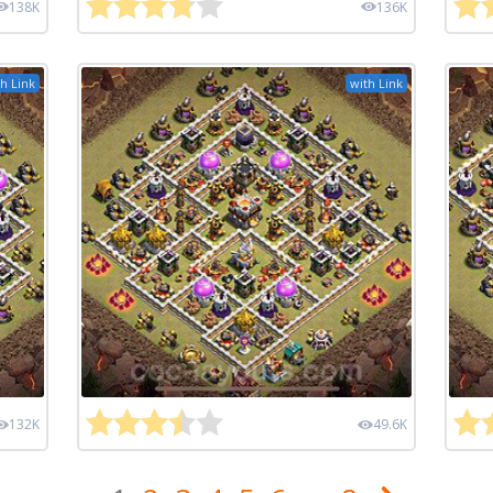
138K
136K
h Link
with Link
132K
49.6K