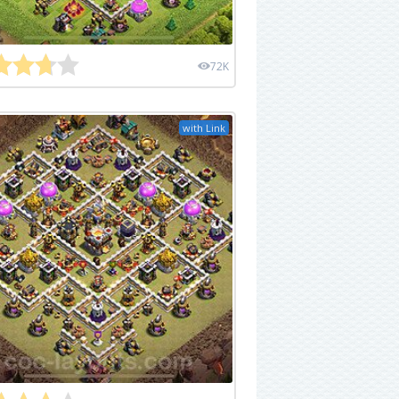
72K
with Link