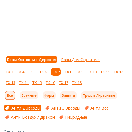
Базы Основная Деревня
Базы Дом Строителя
ТХ 3
ТХ 4
ТХ 5
ТХ 6
ТХ 7
ТХ 8
ТХ 9
ТХ 10
ТХ 11
ТХ 12
ТХ 13
ТХ 14
ТХ 15
ТХ 16
ТХ 17
ТХ 18
Все
Военные
Фарм
Защита
Тролль / Красивые
Анти 2 Звезды
Анти 3 Звезды
Анти Все
Анти-Воздух / Дракон
Гибридные
Сортировать по: