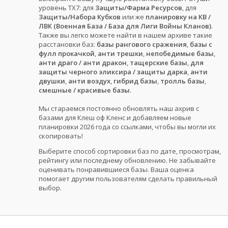
уровень ТХ7: для
Защиты/Фарма Ресурсов
, для
Защиты/Набора Кубков
или же
планировку на КВ /
ЛВК (Военная База / База для Лиги Войны Кланов)
.
Также вы легко можете найти в нашем архиве такие
расстановки баз:
базы рангового сражения
,
базы с
фулл прокачкой
,
анти трешки
,
непобедимые базы
,
анти драго / анти дракон
,
тащерские базы
,
для
защиты черного эликсира / защиты дарка
,
анти
двушки
,
анти воздух
,
гибрид базы
,
тролль базы
,
смешные / красивые базы
.
Мы стараемся постоянно обновлять наш ахрив с
базами для Клеш оф Кленс и добавляем новые
планировки 2026 года со ссылками, чтобы вы могли их
скопировать!
Выберите способ сортировки баз по дате, просмотрам,
рейтингу или последнему обновлению. Не забывайте
оценивать понравившиеся базы. Ваша оценка
помогает другим пользователям сделать правильный
выбор.