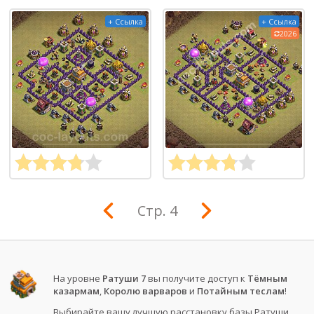
+ Ссылка
+ Ссылка
2026
Стр. 4
На уровне
Ратуши 7
вы получите доступ к
Тёмным
казармам
,
Королю варваров
и
Потайным теслам
!
Выбирайте вашу лучшую расстановку базы Ратуши