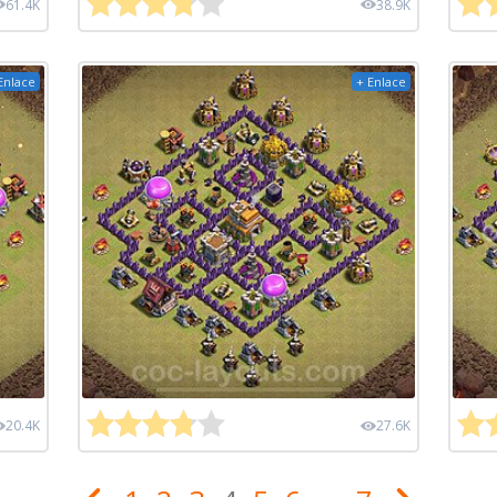
61.4K
38.9K
Enlace
+ Enlace
20.4K
27.6K