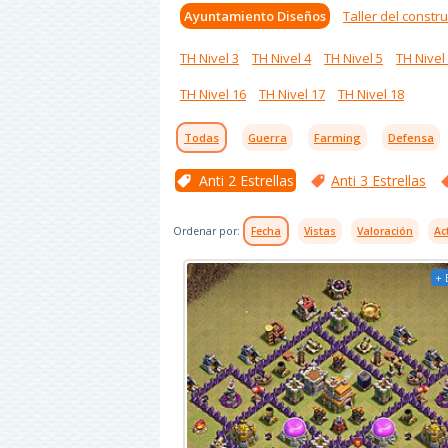
Ayuntamiento Diseños
Taller del constru
TH Nivel 3
TH Nivel 4
TH Nivel 5
TH Nivel
TH Nivel 16
TH Nivel 17
TH Nivel 18
Todas
Guerra
Farming
Defensa
Anti 2 Estrellas
Anti 3 Estrellas
Ordenar por:
Fecha
Vistas
Valoración
Ac
+ 