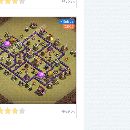
36.3K
+ Enlace
2026
29.6K