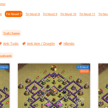
ctor
 6
TH Nivel 7
TH Nivel 8
TH Nivel 9
TH Nivel 10
TH Nivel 11
TH Niv
Troll / Funny
Anti Todo
Anti Aire / Dragón
Híbrido
tualizado
Enlace
+ Enlace
2026