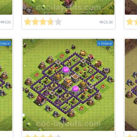
63K
26.8K
Enlace
+ Enlace