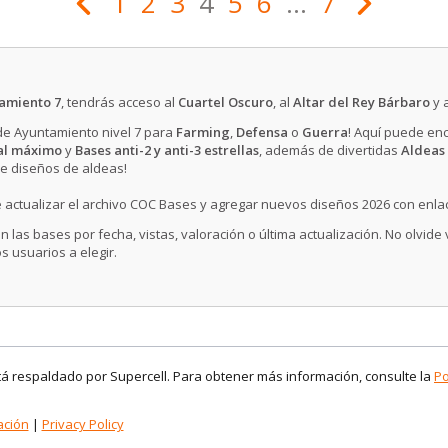
1
2
3
4
5
6
...
7
amiento 7
, tendrás acceso al
Cuartel Oscuro
, al
Altar del Rey Bárbaro
y 
 de Ayuntamiento nivel 7 para
Farming
,
Defensa
o
Guerra
! Aquí puede en
al máximo
y
Bases anti-2 y anti-3 estrellas
, además de divertidas
Aldeas 
de diseños de aldeas!
 actualizar el archivo COC Bases y agregar nuevos diseños 2026 con enla
n las bases por fecha, vistas, valoración o última actualización. No olvide
s usuarios a elegir.
stá respaldado por Supercell. Para obtener más información, consulte la
Po
ación
|
Privacy Policy