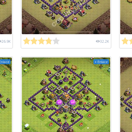
26.9K
32.2K
Enlace
+ Enlace