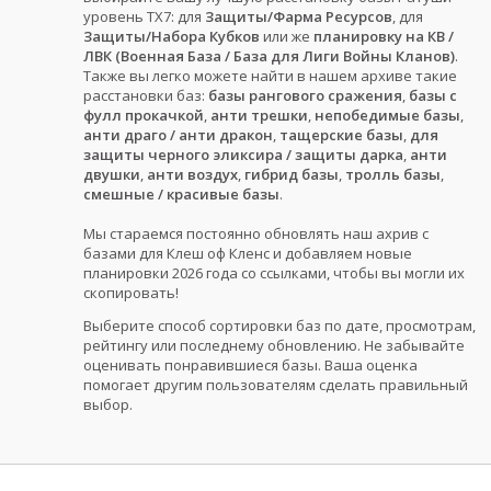
уровень ТХ7: для
Защиты/Фарма Ресурсов
, для
Защиты/Набора Кубков
или же
планировку на КВ /
ЛВК (Военная База / База для Лиги Войны Кланов)
.
Также вы легко можете найти в нашем архиве такие
расстановки баз:
базы рангового сражения
,
базы с
фулл прокачкой
,
анти трешки
,
непобедимые базы
,
анти драго / анти дракон
,
тащерские базы
,
для
защиты черного эликсира / защиты дарка
,
анти
двушки
,
анти воздух
,
гибрид базы
,
тролль базы
,
смешные / красивые базы
.
Мы стараемся постоянно обновлять наш ахрив с
базами для Клеш оф Кленс и добавляем новые
планировки 2026 года со ссылками, чтобы вы могли их
скопировать!
Выберите способ сортировки баз по дате, просмотрам,
рейтингу или последнему обновлению. Не забывайте
оценивать понравившиеся базы. Ваша оценка
помогает другим пользователям сделать правильный
выбор.