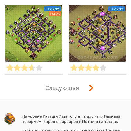
+ Ссылка
+ Ссылка
2026
Следующая
На уровне
Ратуши 7
вы получите доступ к
Тёмным
казармам
,
Королю варваров
и
Потайным теслам
!
Выбирайте вашу лучшую расстановку базы Ратуши