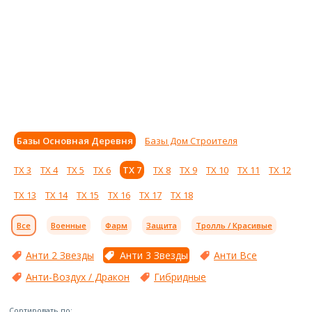
Базы Основная Деревня
Базы Дом Строителя
ТХ 3
ТХ 4
ТХ 5
ТХ 6
ТХ 7
ТХ 8
ТХ 9
ТХ 10
ТХ 11
ТХ 12
ТХ 13
ТХ 14
ТХ 15
ТХ 16
ТХ 17
ТХ 18
Все
Военные
Фарм
Защита
Тролль / Красивые
Анти 2 Звезды
Анти 3 Звезды
Анти Все
Анти-Воздух / Дракон
Гибридные
Сортировать по: