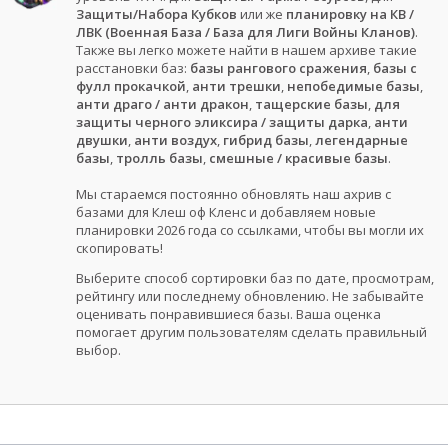
Защиты/Набора Кубков
или же
планировку на КВ /
ЛВК (Военная База / База для Лиги Войны Кланов)
.
Также вы легко можете найти в нашем архиве такие
расстановки баз:
базы рангового сражения
,
базы с
фулл прокачкой
,
анти трешки
,
непобедимые базы
,
анти драго / анти дракон
,
тащерские базы
,
для
защиты черного эликсира / защиты дарка
,
анти
двушки
,
анти воздух
,
гибрид базы
,
легендарные
базы
,
тролль базы
,
смешные / красивые базы
.
Мы стараемся постоянно обновлять наш ахрив с
базами для Клеш оф Кленс и добавляем новые
планировки 2026 года со ссылками, чтобы вы могли их
скопировать!
Выберите способ сортировки баз по дате, просмотрам,
рейтингу или последнему обновлению. Не забывайте
оценивать понравившиеся базы. Ваша оценка
помогает другим пользователям сделать правильный
выбор.