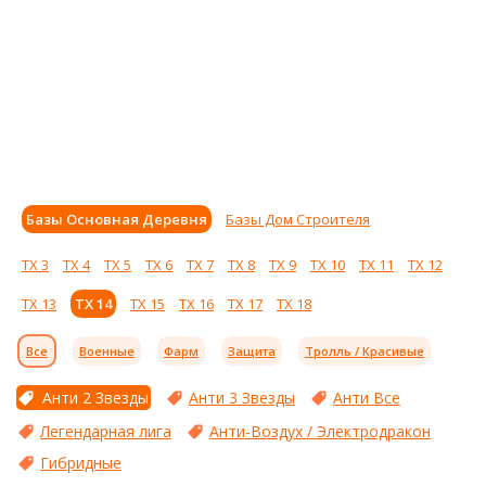
Базы Основная Деревня
Базы Дом Строителя
ТХ 3
ТХ 4
ТХ 5
ТХ 6
ТХ 7
ТХ 8
ТХ 9
ТХ 10
ТХ 11
ТХ 12
ТХ 13
ТХ 14
ТХ 15
ТХ 16
ТХ 17
ТХ 18
Все
Военные
Фарм
Защита
Тролль / Красивые
Анти 2 Звезды
Анти 3 Звезды
Анти Все
Легендарная лига
Анти-Воздух / Электродракон
Гибридные