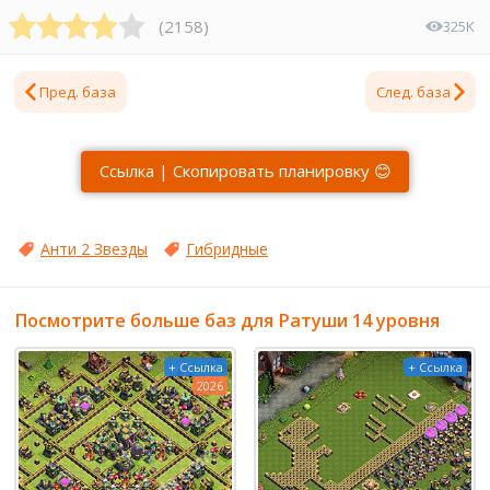
(
2158
)
325K
Пред. база
След. база
Ссылка | Скопировать планировку 😊
Анти 2 Звезды
Гибридные
Посмотрите больше баз для Ратуши 14 уровня
+ Ссылка
+ Ссылка
2026