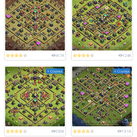
417K
124K
+ Ссылка
+ Ссылка
593K
19.1K