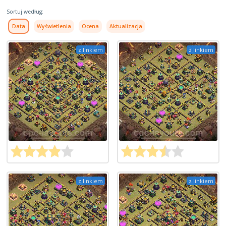
Sortuj według:
Data
Wyświetlenia
Ocena
Aktualizacja
z linkiem
z linkiem
z linkiem
z linkiem