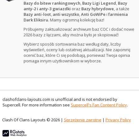
Bazy do bitew rankingowych
,
Bazy Ligi Legend
,
Bazy
anty-2 i anty-3 gwiazdki
oraz
Bazy hybrydowe
, a także
Bazy anti-loot
,
anti wszystko
,
Anti GoWiPe
i
farmienia
Dark Eliksiru
. Mamy ogromną kolekcję baz!
Próbujemy zaktualizować archiwum baz COC i dodać nowe
2026 bazy z łączami, aby można było je skopiować!
Wybierz sposób sortowania baz według daty, liczby
wyświetleń, oceny lub ostatniej aktualizacji. Nie zapomnij
ocenić baz, które Ci się podobają, ponieważ Twoja opinia
pomaga innym użytkownikom w wyborze.
clashofclans-layouts.com is unofficial and is not endorsed by
Supercell. For more information see
Supercell's Fan Content Policy
.
Clash Of Clans Layouts © 2026 |
Sprzężenie zwrotne
|
Privacy Policy