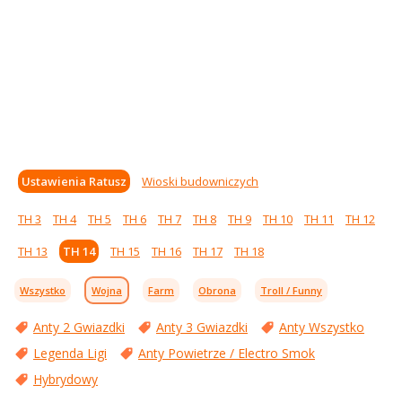
Ustawienia Ratusz
Wioski budowniczych
TH 3
TH 4
TH 5
TH 6
TH 7
TH 8
TH 9
TH 10
TH 11
TH 12
TH 13
TH 14
TH 15
TH 16
TH 17
TH 18
Wszystko
Wojna
Farm
Obrona
Troll / Funny
Anty 2 Gwiazdki
Anty 3 Gwiazdki
Anty Wszystko
Legenda Ligi
Anty Powietrze / Electro Smok
Hybrydowy