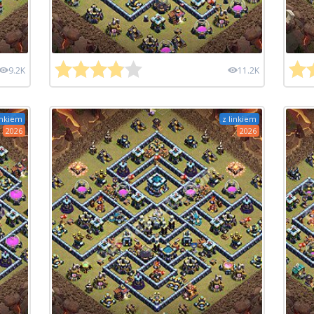
9.2K
11.2K
inkiem
z linkiem
2026
2026