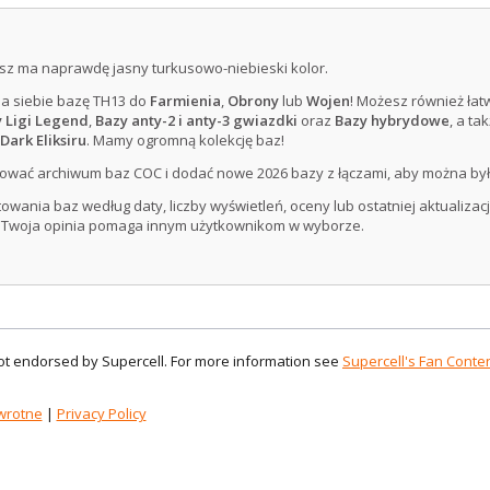
sz ma naprawdę jasny turkusowo-niebieski kolor.
la siebie bazę TH13 do
Farmienia
,
Obrony
lub
Wojen
! Możesz również łat
 Ligi Legend
,
Bazy anty-2 i anty-3 gwiazdki
oraz
Bazy hybrydowe
, a ta
Dark Eliksiru
. Mamy ogromną kolekcję baz!
ować archiwum baz COC i dodać nowe 2026 bazy z łączami, aby można był
wania baz według daty, liczby wyświetleń, oceny lub ostatniej aktualizacji.
 Twoja opinia pomaga innym użytkownikom w wyborze.
 not endorsed by Supercell. For more information see
Supercell's Fan Conten
wrotne
|
Privacy Policy