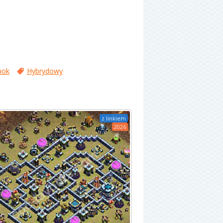
mok
Hybrydowy
z linkiem
2026