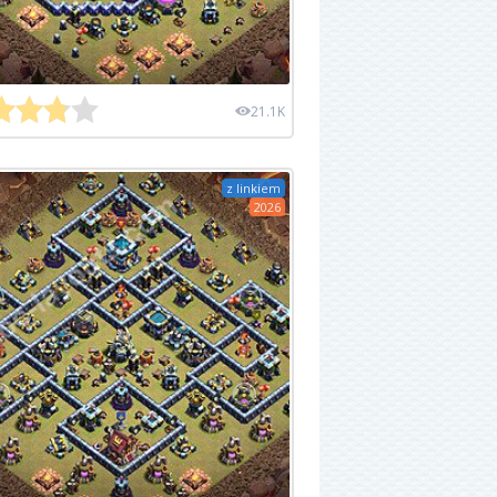
21.1K
z linkiem
2026