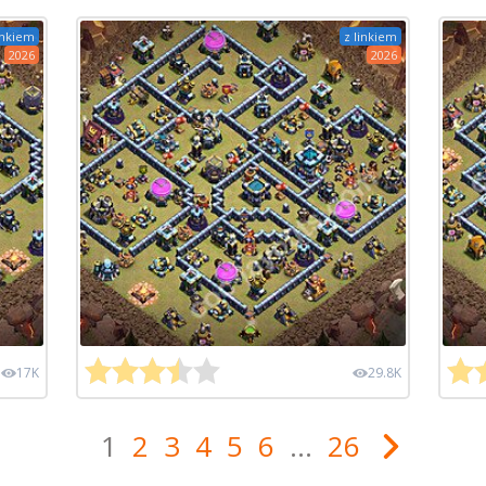
inkiem
z linkiem
2026
2026
17K
29.8K
1
2
3
4
5
6
...
26