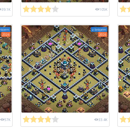
39.1K
105K
inkiem
z linkiem
2026
2026
57K
33.4K