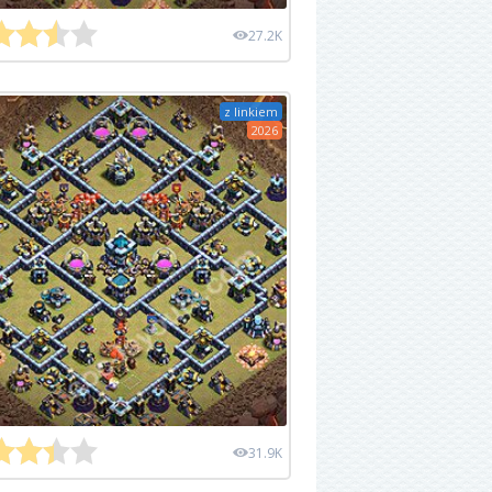
27.2K
z linkiem
2026
31.9K