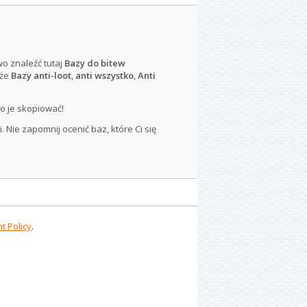
wo znaleźć tutaj
Bazy do bitew
kże
Bazy anti-loot
,
anti wszystko
,
Anti
o je skopiować!
 Nie zapomnij ocenić baz, które Ci się
t Policy
.