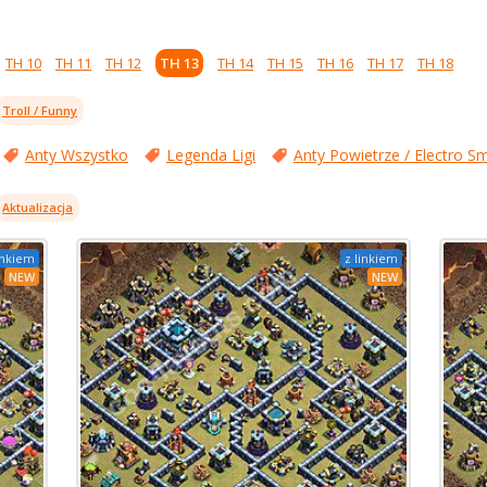
TH 10
TH 11
TH 12
TH 13
TH 14
TH 15
TH 16
TH 17
TH 18
Troll / Funny
Anty Wszystko
Legenda Ligi
Anty Powietrze / Electro S
Aktualizacja
inkiem
z linkiem
NEW
NEW