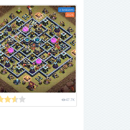
z linkiem
2026
47.7K