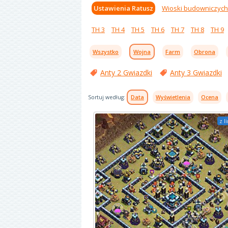
Ustawienia Ratusz
Wioski budowniczych
TH 3
TH 4
TH 5
TH 6
TH 7
TH 8
TH 9
Wszystko
Wojna
Farm
Obrona
Anty 2 Gwiazdki
Anty 3 Gwiazdki
Sortuj według:
Data
Wyświetlenia
Ocena
z l