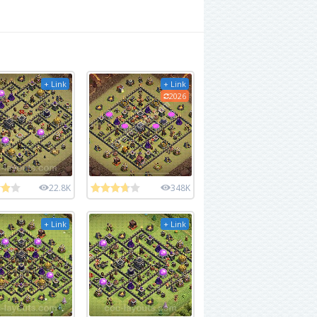
+ Link
+ Link
2026
22.8K
348K
+ Link
+ Link