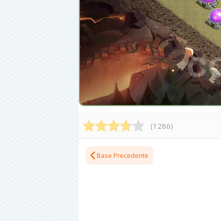
(
1286
)
Base Precedente