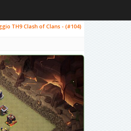
laggio TH9 Clash of Clans - (#104)