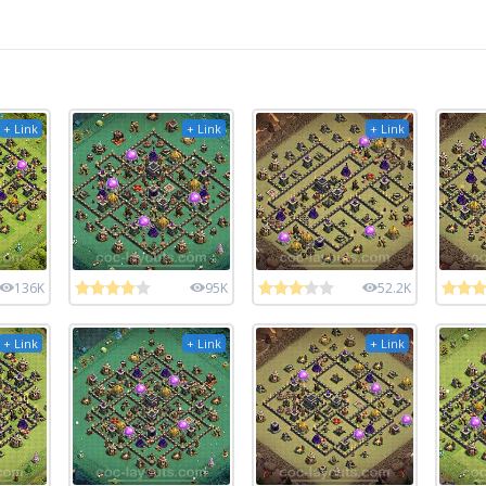
+ Link
+ Link
+ Link
136K
95K
52.2K
+ Link
+ Link
+ Link