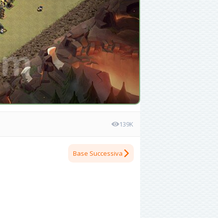
139K
Base Successiva