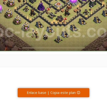
Enlace base | Copia este plan 😊