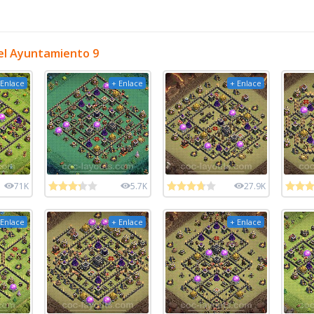
el Ayuntamiento 9
 Enlace
+ Enlace
+ Enlace
71K
5.7K
27.9K
 Enlace
+ Enlace
+ Enlace