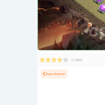
(
1286
)
Base Anterior