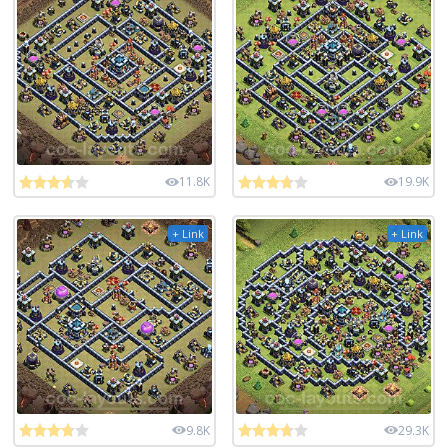
11.8K
19.9K
+ Link
+ Link
9.8K
29.3K