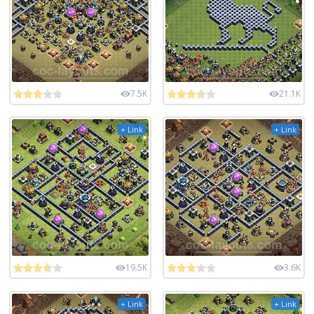
7.5K
21.1K
+ Link
+ Link
19.5K
3.6K
+ Link
+ Link