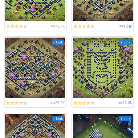
78.7K
104K
+ Link
+ Link
25.9K
12.6K
+ Link
+ Link