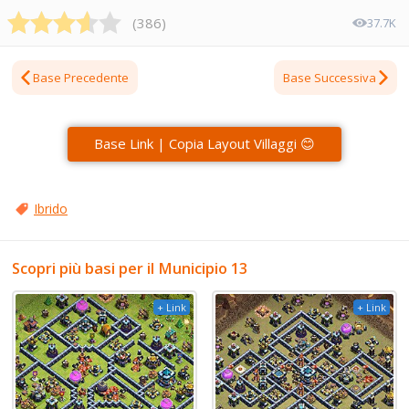
(
386
)
37.7K
Base Precedente
Base Successiva
Base Link | Copia Layout Villaggi 😊
Ibrido
Scopri più basi per il Municipio 13
+ Link
+ Link