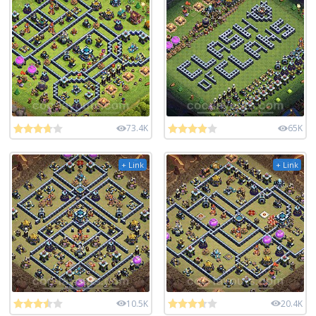
73.4K
65K
+ Link
+ Link
10.5K
20.4K