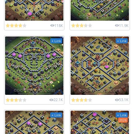
118K
11.9K
+ Link
+ Link
22.1K
53.1K
+ Link
+ Link
2026