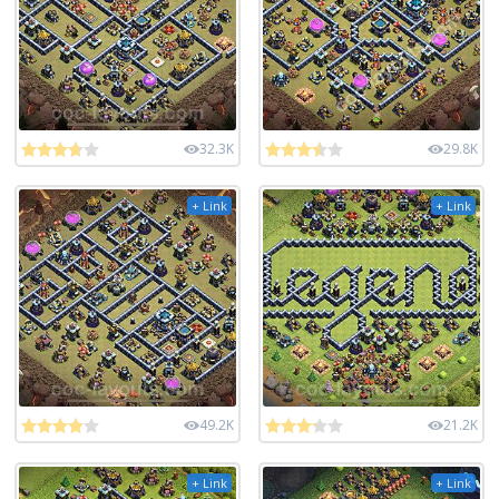
32.3K
29.8K
+ Link
+ Link
49.2K
21.2K
+ Link
+ Link