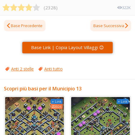
(
2328
)
322K
Base Precedente
Base Successiva
Base Link | Copia Layout Villaggi 😊
Anti 2 stelle
Anti tutto
Scopri più basi per il Municipio 13
+ Link
+ Link
2026