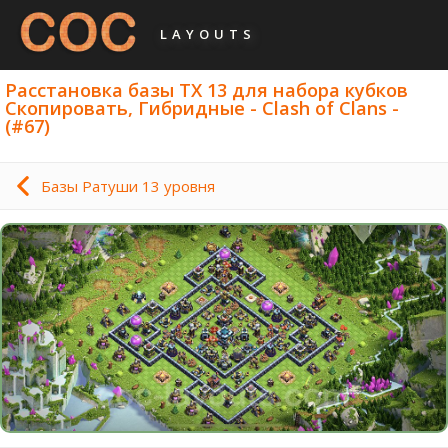
LAYOUTS
Расстановка базы ТХ 13 для набора кубков
Скопировать, Гибридные - Clash of Clans -
(#67)
Базы Ратуши 13 уровня