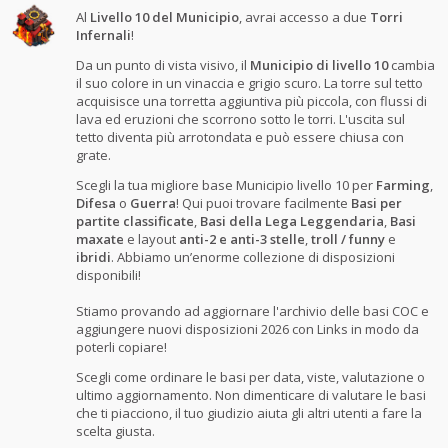
Al
Livello 10 del Municipio
, avrai accesso a due
Torri
Infernali
!
Da un punto di vista visivo, il
Municipio di livello 10
cambia
il suo colore in un vinaccia e grigio scuro. La torre sul tetto
acquisisce una torretta aggiuntiva più piccola, con flussi di
lava ed eruzioni che scorrono sotto le torri. L'uscita sul
tetto diventa più arrotondata e può essere chiusa con
grate.
Scegli la tua migliore base Municipio livello 10 per
Farming
,
Difesa
o
Guerra
! Qui puoi trovare facilmente
Basi per
partite classificate
,
Basi della Lega Leggendaria
,
Basi
maxate
e layout
anti-2 e anti-3 stelle
,
troll / funny
e
ibridi
. Abbiamo un’enorme collezione di disposizioni
disponibili!
Stiamo provando ad aggiornare l'archivio delle basi COC e
aggiungere nuovi disposizioni 2026 con Links in modo da
poterli copiare!
Scegli come ordinare le basi per data, viste, valutazione o
ultimo aggiornamento. Non dimenticare di valutare le basi
che ti piacciono, il tuo giudizio aiuta gli altri utenti a fare la
scelta giusta.