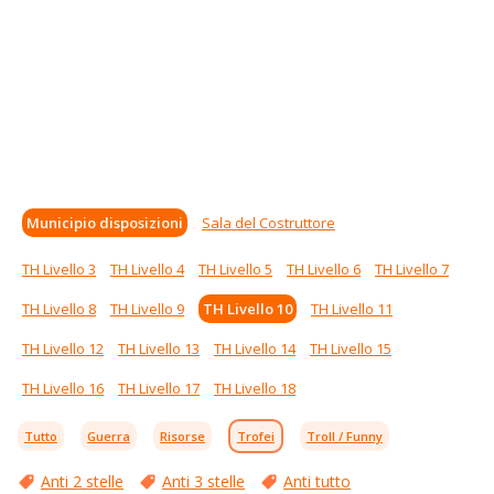
Municipio disposizioni
Sala del Costruttore
TH Livello 3
TH Livello 4
TH Livello 5
TH Livello 6
TH Livello 7
TH Livello 8
TH Livello 9
TH Livello 10
TH Livello 11
TH Livello 12
TH Livello 13
TH Livello 14
TH Livello 15
TH Livello 16
TH Livello 17
TH Livello 18
Tutto
Guerra
Risorse
Trofei
Troll / Funny
Anti 2 stelle
Anti 3 stelle
Anti tutto