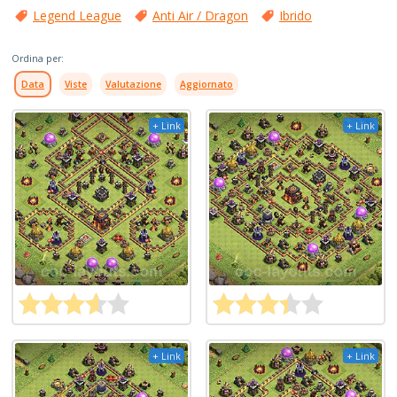
Legend League
Anti Air / Dragon
Ibrido
Ordina per:
Data
Viste
Valutazione
Aggiornato
+ Link
+ Link
+ Link
+ Link