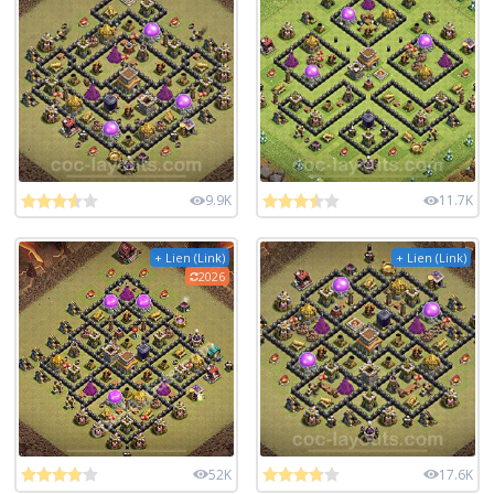
9.9K
11.7K
+ Lien (Link)
+ Lien (Link)
2026
52K
17.6K