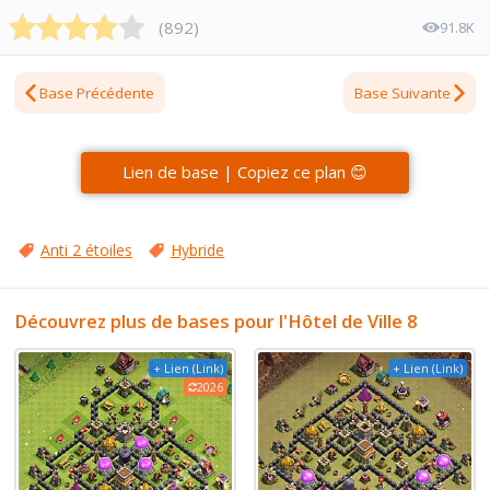
(
892
)
91.8K
Base Précédente
Base Suivante
Lien de base | Copiez ce plan 😊
Anti 2 étoiles
Hybride
Découvrez plus de bases pour l'Hôtel de Ville 8
+ Lien (Link)
+ Lien (Link)
2026