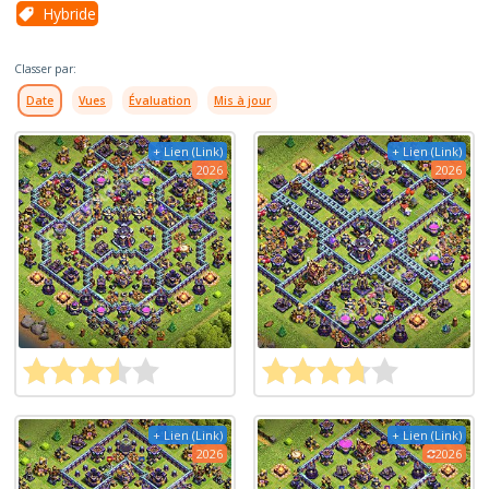
Hybride
Classer par:
Date
Vues
Évaluation
Mis à jour
+ Lien (Link)
+ Lien (Link)
2026
2026
+ Lien (Link)
+ Lien (Link)
2026
2026