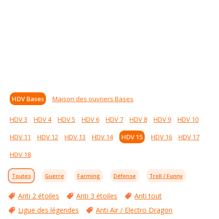
HDV Bases
Maison des ouvriers Bases
HDV 3
HDV 4
HDV 5
HDV 6
HDV 7
HDV 8
HDV 9
HDV 10
HDV 11
HDV 12
HDV 13
HDV 14
HDV 15
HDV 16
HDV 17
HDV 18
Toutes
Guerre
Farming
Défense
Troll / Funny
Anti 2 étoiles
Anti 3 étoiles
Anti tout
Ligue des légendes
Anti Air / Electro Dragon