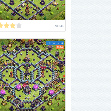
34K
+ Lien (Link)
2026