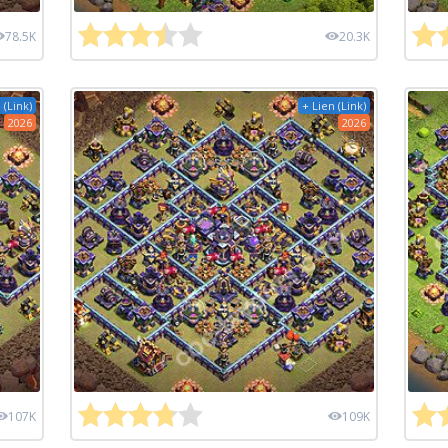
78.5K
20.3K
 (Link)
+ Lien (Link)
2026
2026
107K
109K