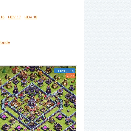
 16
HDV 17
HDV 18
bride
+ Lien (Link)
2026