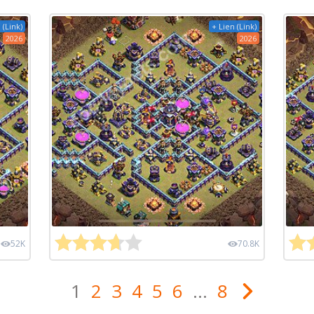
 (Link)
+ Lien (Link)
2026
2026
52K
70.8K
1
2
3
4
5
6
...
8