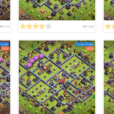
3.1K
13.5K
 (Link)
+ Lien (Link)
2026
2026