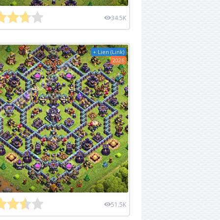
34.5K
+ Lien (Link)
2026
51.5K