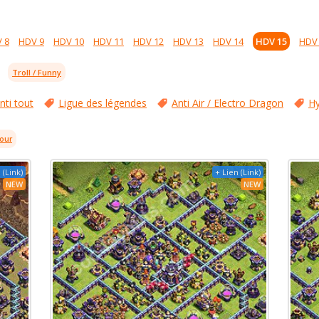
 8
HDV 9
HDV 10
HDV 11
HDV 12
HDV 13
HDV 14
HDV 15
HDV
Troll / Funny
nti tout
Ligue des légendes
Anti Air / Electro Dragon
Hy
jour
 (Link)
+ Lien (Link)
NEW
NEW