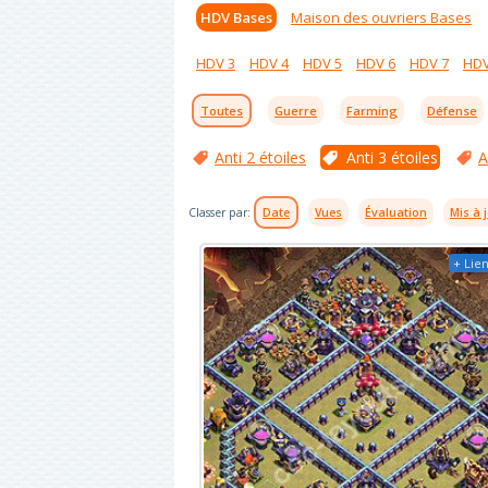
HDV Bases
Maison des ouvriers Bases
HDV 3
HDV 4
HDV 5
HDV 6
HDV 7
HDV
Toutes
Guerre
Farming
Défense
Anti 2 étoiles
Anti 3 étoiles
A
Classer par:
Date
Vues
Évaluation
Mis à 
+ Lien