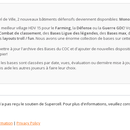
l de Ville, 2 nouveaux bâtiments défensifs deviennent disponibles:
Monol
e meilleur village HDV 15 pour le
Farming
, la
Défense
ou la
Guerre GDC
! V
 Combat de classement
, des
Bases Ligue des légendes
, des
Bases max
, 
es
layouts troll / fun
. Nous avons une énorme collection de bases sur cett
tre à jour l'archive des Bases du COC et d'ajouter de nouvelles dispositi
pier!
es bases sont classées par date, vues, évaluation ou dernière mise à jou
s aide les autres joueurs à faire leur choix.
n'a pas reçu le soutien de Supercell. Pour plus d'informations, veuillez co
rmation
|
Privacy Policy