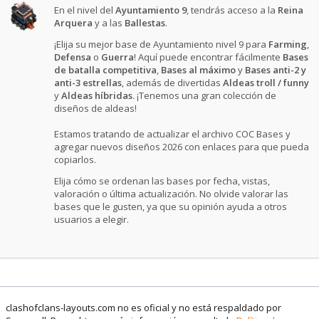
En el nivel del
Ayuntamiento 9
, tendrás acceso a la
Reina
Arquera
y a las
Ballestas
.
¡Elija su mejor base de Ayuntamiento nivel 9 para
Farming
,
Defensa
o
Guerra
! Aquí puede encontrar fácilmente
Bases
de batalla competitiva
,
Bases al máximo
y
Bases anti-2 y
anti-3 estrellas
, además de divertidas
Aldeas troll / funny
y
Aldeas híbridas
. ¡Tenemos una gran colección de
diseños de aldeas!
Estamos tratando de actualizar el archivo COC Bases y
agregar nuevos diseños 2026 con enlaces para que pueda
copiarlos.
Elija cómo se ordenan las bases por fecha, vistas,
valoración o última actualización. No olvide valorar las
bases que le gusten, ya que su opinión ayuda a otros
usuarios a elegir.
clashofclans-layouts.com no es oficial y no está respaldado por