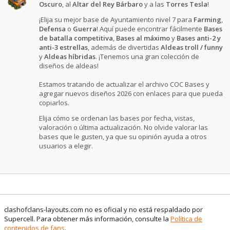
Oscuro
, al
Altar del Rey Bárbaro
y a las
Torres Tesla
!
¡Elija su mejor base de Ayuntamiento nivel 7 para
Farming
,
Defensa
o
Guerra
! Aquí puede encontrar fácilmente
Bases
de batalla competitiva
,
Bases al máximo
y
Bases anti-2 y
anti-3 estrellas
, además de divertidas
Aldeas troll / funny
y
Aldeas híbridas
. ¡Tenemos una gran colección de
diseños de aldeas!
Estamos tratando de actualizar el archivo COC Bases y
agregar nuevos diseños 2026 con enlaces para que pueda
copiarlos.
Elija cómo se ordenan las bases por fecha, vistas,
valoración o última actualización. No olvide valorar las
bases que le gusten, ya que su opinión ayuda a otros
usuarios a elegir.
clashofclans-layouts.com no es oficial y no está respaldado por
Supercell. Para obtener más información, consulte la
Política de
contenidos de fans
.