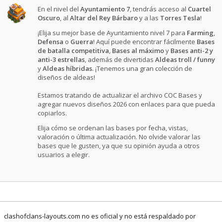
En el nivel del
Ayuntamiento 7
, tendrás acceso al
Cuartel
Oscuro
, al
Altar del Rey Bárbaro
y a las
Torres Tesla
!
¡Elija su mejor base de Ayuntamiento nivel 7 para
Farming
,
Defensa
o
Guerra
! Aquí puede encontrar fácilmente
Bases
de batalla competitiva
,
Bases al máximo
y
Bases anti-2 y
anti-3 estrellas
, además de divertidas
Aldeas troll / funny
y
Aldeas híbridas
. ¡Tenemos una gran colección de
diseños de aldeas!
Estamos tratando de actualizar el archivo COC Bases y
agregar nuevos diseños 2026 con enlaces para que pueda
copiarlos.
Elija cómo se ordenan las bases por fecha, vistas,
valoración o última actualización. No olvide valorar las
bases que le gusten, ya que su opinión ayuda a otros
usuarios a elegir.
clashofclans-layouts.com no es oficial y no está respaldado por