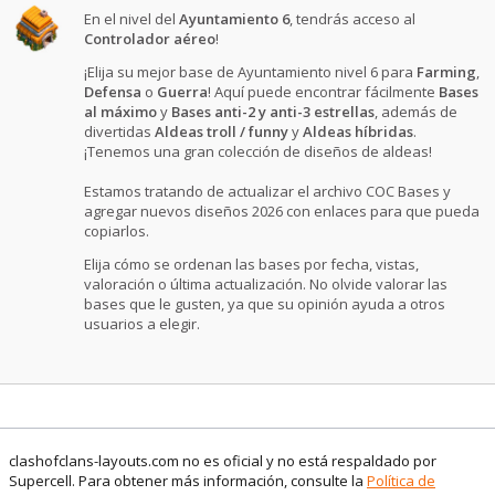
En el nivel del
Ayuntamiento 6
, tendrás acceso al
Controlador aéreo
!
¡Elija su mejor base de Ayuntamiento nivel 6 para
Farming
,
Defensa
o
Guerra
! Aquí puede encontrar fácilmente
Bases
al máximo
y
Bases anti-2 y anti-3 estrellas
, además de
divertidas
Aldeas troll / funny
y
Aldeas híbridas
.
¡Tenemos una gran colección de diseños de aldeas!
Estamos tratando de actualizar el archivo COC Bases y
agregar nuevos diseños 2026 con enlaces para que pueda
copiarlos.
Elija cómo se ordenan las bases por fecha, vistas,
valoración o última actualización. No olvide valorar las
bases que le gusten, ya que su opinión ayuda a otros
usuarios a elegir.
clashofclans-layouts.com no es oficial y no está respaldado por
Supercell. Para obtener más información, consulte la
Política de