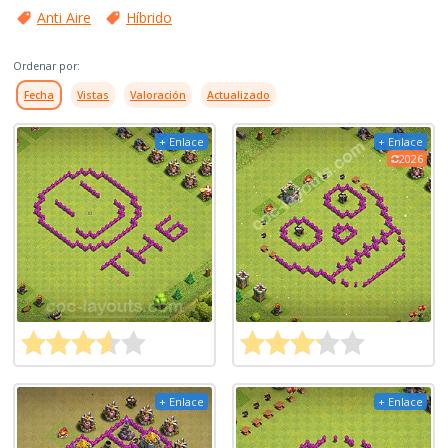
Anti Aire
Híbrido
Ordenar por:
Fecha
Vistas
Valoración
Actualizado
+ Enlace
+ Enlace
2026
+ Enlace
+ Enlace