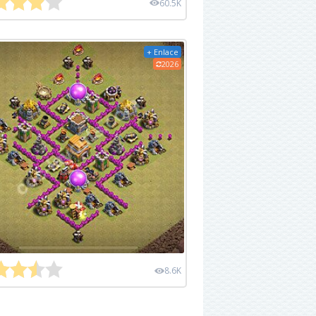
60.5K
+ Enlace
2026
8.6K