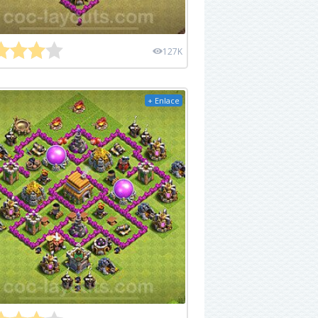
127K
+ Enlace