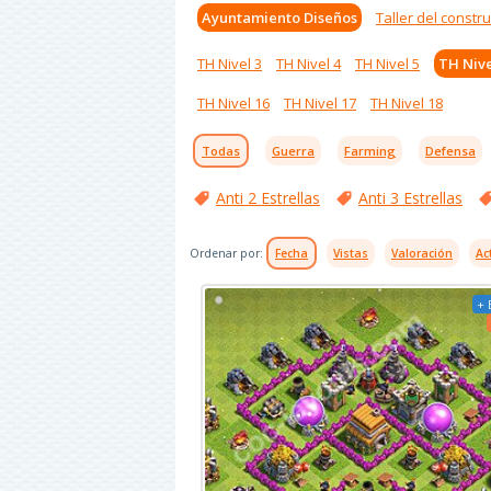
Ayuntamiento Diseños
Taller del constru
TH Nivel 3
TH Nivel 4
TH Nivel 5
TH Nive
TH Nivel 16
TH Nivel 17
TH Nivel 18
Todas
Guerra
Farming
Defensa
Anti 2 Estrellas
Anti 3 Estrellas
Ordenar por:
Fecha
Vistas
Valoración
Ac
+ 