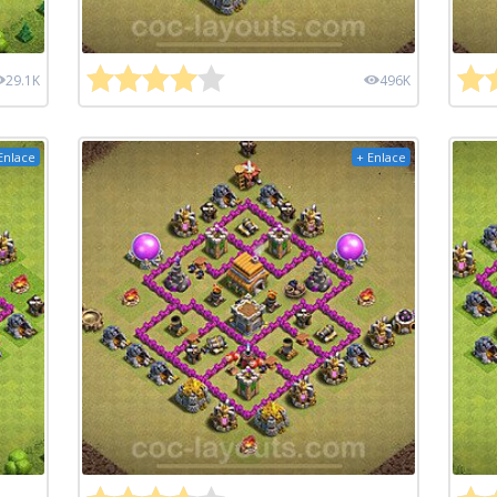
29.1K
496K
Enlace
+ Enlace