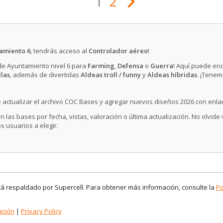
1
2
amiento 6
, tendrás acceso al
Controlador aéreo
!
 de Ayuntamiento nivel 6 para
Farming
,
Defensa
o
Guerra
! Aquí puede en
llas
, además de divertidas
Aldeas troll / funny
y
Aldeas híbridas
. ¡Tenem
 actualizar el archivo COC Bases y agregar nuevos diseños 2026 con enla
n las bases por fecha, vistas, valoración o última actualización. No olvide
s usuarios a elegir.
stá respaldado por Supercell. Para obtener más información, consulte la
Po
ación
|
Privacy Policy