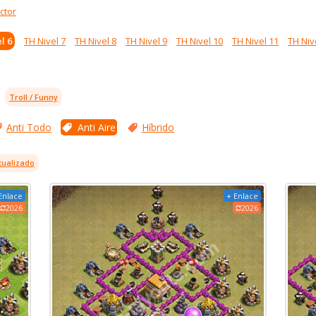
ctor
l 6
TH Nivel 7
TH Nivel 8
TH Nivel 9
TH Nivel 10
TH Nivel 11
TH Niv
Troll / Funny
Anti Todo
Anti Aire
Híbrido
tualizado
Enlace
+ Enlace
2026
2026