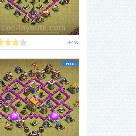
29K
+ Enlace