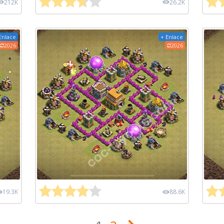
212K
26.2K
Enlace
+ Enlace
2026
2026
19.3K
88.6K