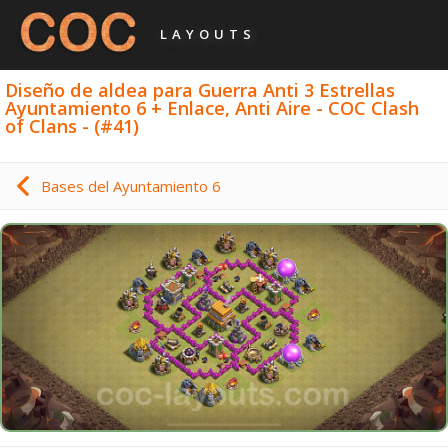
LAYOUTS
Diseño de aldea para Guerra Anti 3 Estrellas
Ayuntamiento 6 + Enlace, Anti Aire - COC Clash
of Clans - (#41)
Bases del Ayuntamiento 6