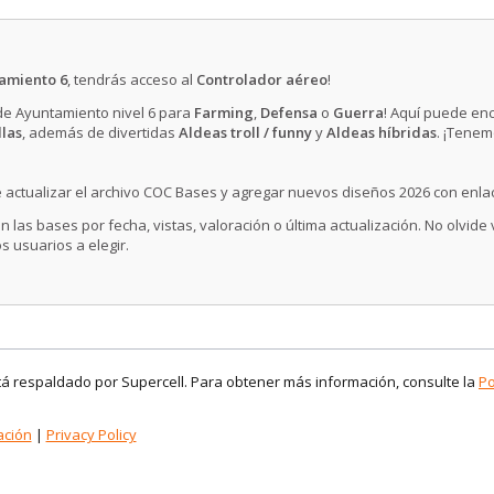
amiento 6
, tendrás acceso al
Controlador aéreo
!
 de Ayuntamiento nivel 6 para
Farming
,
Defensa
o
Guerra
! Aquí puede en
llas
, además de divertidas
Aldeas troll / funny
y
Aldeas híbridas
. ¡Tenem
 actualizar el archivo COC Bases y agregar nuevos diseños 2026 con enla
n las bases por fecha, vistas, valoración o última actualización. No olvide
s usuarios a elegir.
stá respaldado por Supercell. Para obtener más información, consulte la
Po
ación
|
Privacy Policy