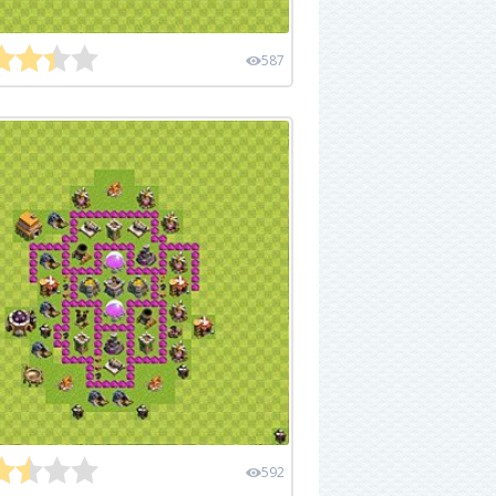
587
592