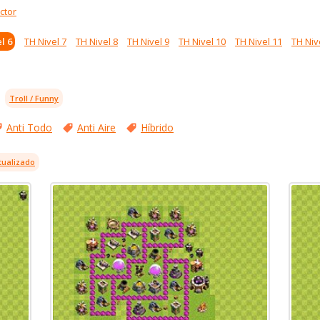
ctor
l 6
TH Nivel 7
TH Nivel 8
TH Nivel 9
TH Nivel 10
TH Nivel 11
TH Niv
Troll / Funny
Anti Todo
Anti Aire
Híbrido
tualizado