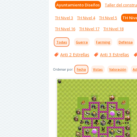
Ayuntamiento Diseños
Taller del constru
TH Nivel 3
TH Nivel 4
TH Nivel 5
TH Nive
TH Nivel 16
TH Nivel 17
TH Nivel 18
Todas
Guerra
Farming
Defensa
Anti 2 Estrellas
Anti 3 Estrellas
Ordenar por:
Fecha
Vistas
Valoración
Ac