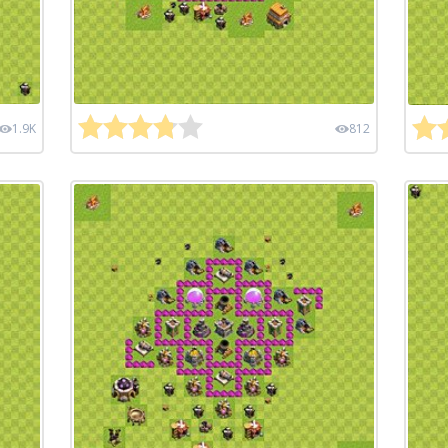
1.9K
812