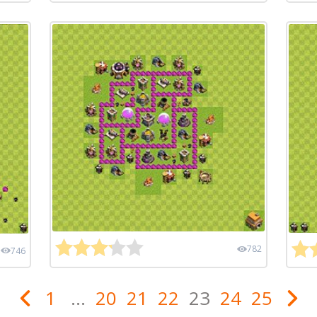
782
746
1
...
20
21
22
23
24
25