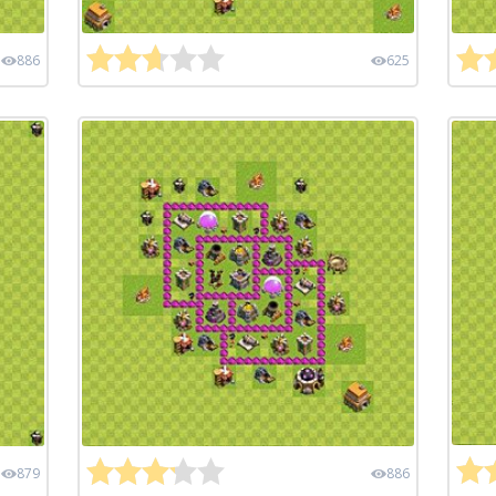
886
625
879
886