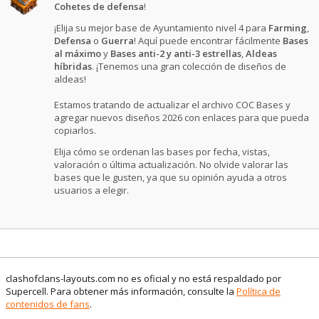
Cohetes de defensa
!
¡Elija su mejor base de Ayuntamiento nivel 4 para
Farming
,
Defensa
o
Guerra
! Aquí puede encontrar fácilmente
Bases
al máximo
y
Bases anti-2 y anti-3 estrellas
,
Aldeas
híbridas
. ¡Tenemos una gran colección de diseños de
aldeas!
Estamos tratando de actualizar el archivo COC Bases y
agregar nuevos diseños 2026 con enlaces para que pueda
copiarlos.
Elija cómo se ordenan las bases por fecha, vistas,
valoración o última actualización. No olvide valorar las
bases que le gusten, ya que su opinión ayuda a otros
usuarios a elegir.
clashofclans-layouts.com no es oficial y no está respaldado por
Supercell. Para obtener más información, consulte la
Política de
contenidos de fans
.