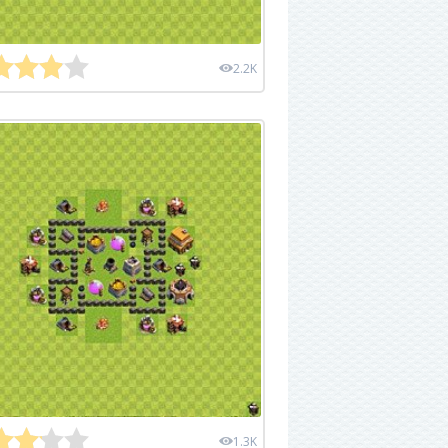
2.2K
1.3K