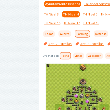
Ayuntamiento Diseños
Taller del constru
TH Nivel 3
TH Nivel 4
TH Nivel 5
TH Niv
TH Nivel 16
TH Nivel 17
TH Nivel 18
Todas
Guerra
Farming
Defensa
Anti 2 Estrellas
Anti 3 Estrellas
Ordenar por:
Fecha
Vistas
Valoración
Ac