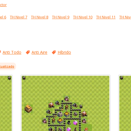
ctor
el 6
TH Nivel 7
TH Nivel 8
TH Nivel 9
TH Nivel 10
TH Nivel 11
TH Niv
Anti Todo
Anti Aire
Híbrido
tualizado