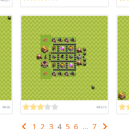
837
4K
679
1
2
3
4
5
6
...
7