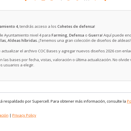
amiento 4
, tendrás acceso a los
Cohetes de defensa
!
 de Ayuntamiento nivel 4 para
Farming
,
Defensa
o
Guerra
! Aquí puede en
llas
,
Aldeas híbridas
. ¡Tenemos una gran colección de diseños de aldeas!
 actualizar el archivo COC Bases y agregar nuevos diseños 2026 con enla
n las bases por fecha, vistas, valoración o última actualización. No olvide
s usuarios a elegir.
stá respaldado por Supercell. Para obtener más información, consulte la
Po
ación
|
Privacy Policy