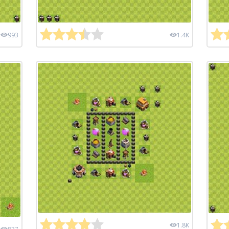
993
1.4K
1.8K