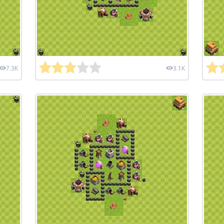
7.3K
3.1K