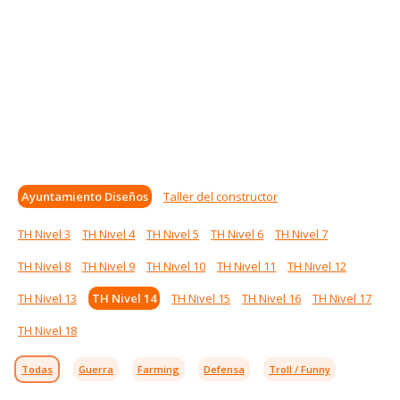
Ayuntamiento Diseños
Taller del constructor
TH Nivel 3
TH Nivel 4
TH Nivel 5
TH Nivel 6
TH Nivel 7
TH Nivel 8
TH Nivel 9
TH Nivel 10
TH Nivel 11
TH Nivel 12
TH Nivel 13
TH Nivel 14
TH Nivel 15
TH Nivel 16
TH Nivel 17
TH Nivel 18
Todas
Guerra
Farming
Defensa
Troll / Funny