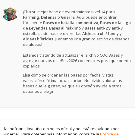
¡Elija su mejor base de Ayuntamiento nivel 14 para
Farming
,
Defensa
o
Guerra
! Aquí puede encontrar
fácilmente
Bases de batalla competitiva
,
Bases de la Liga
de Leyendas
,
Bases al máximo
y
Bases anti-2 y anti-3
estrellas
, además de divertidas
Aldeas troll / funny
y
Aldeas híbridas
. ¡Tenemos una gran colección de diseños
de aldeas!
Estamos tratando de actualizar el archivo COC Bases y
agregar nuevos diseños 2026 con enlaces para que pueda
copiarlos.
Elija cómo se ordenan las bases por fecha, vistas,
valoración o última actualización. No olvide valorar las
bases que le gusten, ya que su opinión ayuda a otros
usuarios a elegir.
clashofclans-layouts.com no es oficial y no está respaldado por
Supercell. Para obtener más información, consulte la
Política de