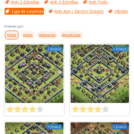
Anti 2 Estrellas
Anti 3 Estrellas
Anti Todo
Liga de Leyenda
Anti Aire / Electro Dragón
Híbrido
Ordenar por:
Fecha
Vistas
Valoración
Actualizado
+ Enlace
+ Enlace
+ Enlace
+ Enlace