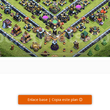
Enlace base | Copia este plan 😊