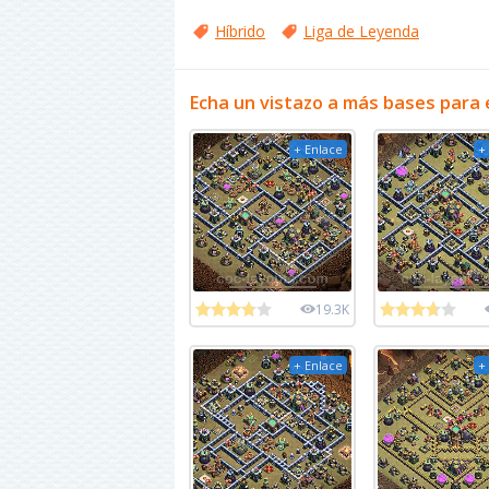
Híbrido
Liga de Leyenda
Echa un vistazo a más bases para 
+ Enlace
+
19.3K
+ Enlace
+