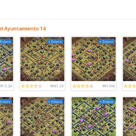
el Ayuntamiento 14
 Enlace
+ Enlace
+ Enlace
15.8K
81.3K
149K
 Enlace
+ Enlace
+ Enlace