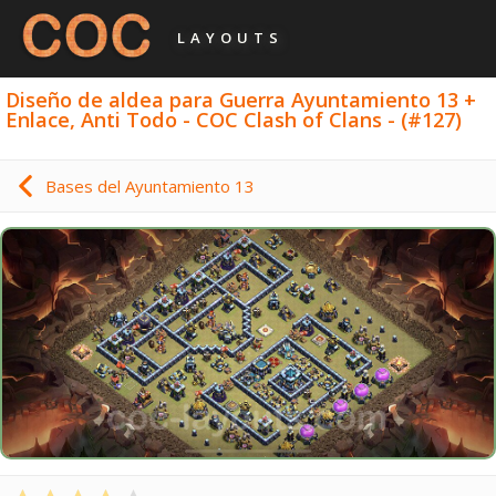
LAYOUTS
Diseño de aldea para Guerra Ayuntamiento 13 +
Enlace, Anti Todo - COC Clash of Clans - (#127)
Bases del Ayuntamiento 13